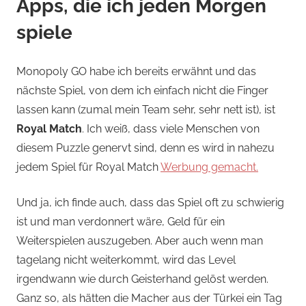
Apps, die ich jeden Morgen
spiele
Monopoly GO habe ich bereits erwähnt und das
nächste Spiel, von dem ich einfach nicht die Finger
lassen kann (zumal mein Team sehr, sehr nett ist), ist
Royal Match
. Ich weiß, dass viele Menschen von
diesem Puzzle genervt sind, denn es wird in nahezu
jedem Spiel für Royal Match
Werbung gemacht.
Und ja, ich finde auch, dass das Spiel oft zu schwierig
ist und man verdonnert wäre, Geld für ein
Weiterspielen auszugeben. Aber auch wenn man
tagelang nicht weiterkommt, wird das Level
irgendwann wie durch Geisterhand gelöst werden.
Ganz so, als hätten die Macher aus der Türkei ein Tag