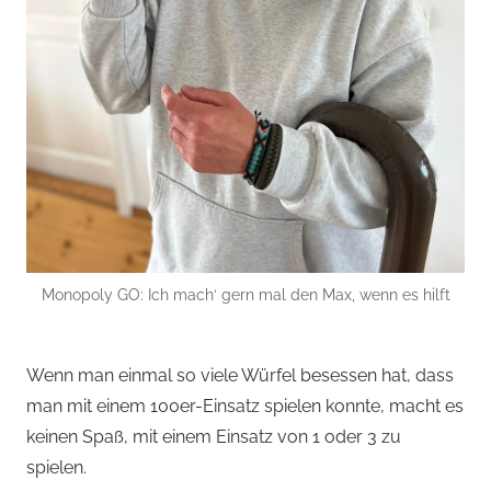
Monopoly GO: Ich mach‘ gern mal den Max, wenn es hilft
Wenn man einmal so viele Würfel besessen hat, dass
man mit einem 100er-Einsatz spielen konnte, macht es
keinen Spaß, mit einem Einsatz von 1 oder 3 zu
spielen.