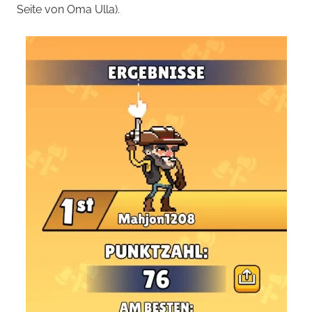
Seite von Oma Ulla).