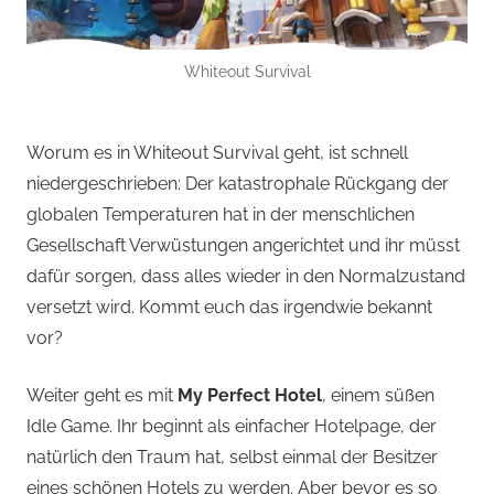
Whiteout Survival
Worum es in Whiteout Survival geht, ist schnell
niedergeschrieben: Der katastrophale Rückgang der
globalen Temperaturen hat in der menschlichen
Gesellschaft Verwüstungen angerichtet und ihr müsst
dafür sorgen, dass alles wieder in den Normalzustand
versetzt wird. Kommt euch das irgendwie bekannt
vor?
Weiter geht es mit
My Perfect Hotel
, einem süßen
Idle Game. Ihr beginnt als einfacher Hotelpage, der
natürlich den Traum hat, selbst einmal der Besitzer
eines schönen Hotels zu werden. Aber bevor es so