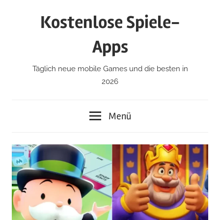
Zum
Kostenlose Spiele-
Inhalt
springen
Apps
Täglich neue mobile Games und die besten in
2026
Menü