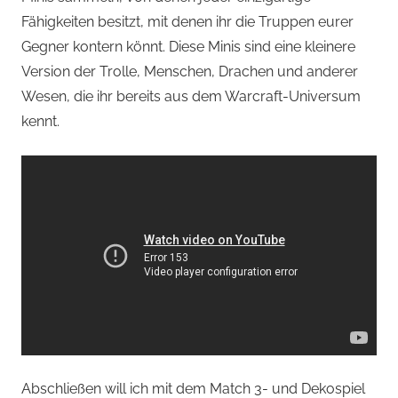
Fähigkeiten besitzt, mit denen ihr die Truppen eurer
Gegner kontern könnt. Diese Minis sind eine kleinere
Version der Trolle, Menschen, Drachen und anderer
Wesen, die ihr bereits aus dem Warcraft-Universum
kennt.
Abschließen will ich mit dem Match 3- und Dekospiel