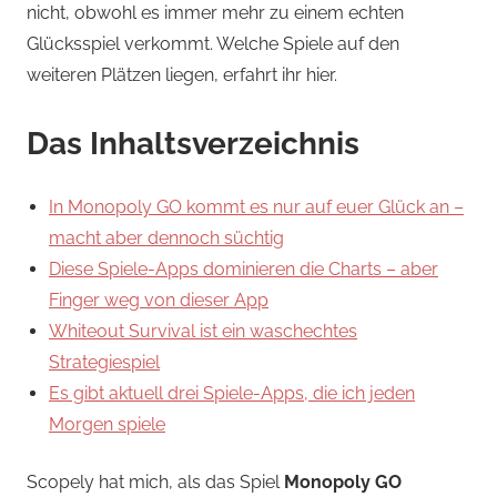
nicht, obwohl es immer mehr zu einem echten
Glücksspiel verkommt. Welche Spiele auf den
weiteren Plätzen liegen, erfahrt ihr hier.
Das Inhaltsverzeichnis
In Monopoly GO kommt es nur auf euer Glück an –
macht aber dennoch süchtig
Diese Spiele-Apps dominieren die Charts – aber
Finger weg von dieser App
Whiteout Survival ist ein waschechtes
Strategiespiel
Es gibt aktuell drei Spiele-Apps, die ich jeden
Morgen spiele
Scopely hat mich, als das Spiel
Monopoly GO