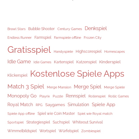
Denkspiel
Brawl Stars
Bubble Shooter
Century Games
Endless Runner
Farmspiel
Frozen City
Farmspiele offline
Gratisspiel
Highscorespiel
Handyspiele
Homescapes
Idle Game
Kinderspiel
Kartenspiel
Katzenspiel
Idle Games
Kostenlose Spiele Apps
Klickerspiel
Match 3 Spiel
Merge Spiel
Merge Mansion
Merge Spiele
Monopoly Go
Rennspiel
Rollenspiel
Playrix
Puzzle
Rollic Games
Spiele App
Royal Match
Simulation
Saygames
RPG
Spiel wie Coin Master
Spiele App offline
Spiel wie Royal match
Strategiespiel
Suchspiel
Whiteout Survival
Sportspiel
Würfelspiel
Wimmelbildspiel
Wortspiel
Zombiespiel