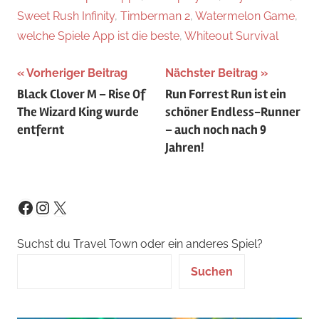
Sweet Rush Infinity
,
Timberman 2
,
Watermelon Game
,
welche Spiele App ist die beste
,
Whiteout Survival
Beitragsnavigation
Vorheriger Beitrag
Nächster Beitrag
Black Clover M – Rise Of
Run Forrest Run ist ein
The Wizard King wurde
schöner Endless-Runner
entfernt
– auch noch nach 9
Jahren!
Instagram
X
Facebook
Suchst du Travel Town oder ein anderes Spiel?
Suchen