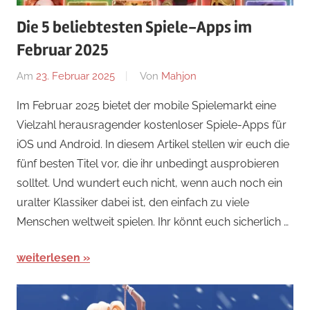
Die 5 beliebtesten Spiele-Apps im
Februar 2025
Am
23. Februar 2025
Von
Mahjon
In
Arcade-
Im Februar 2025 bietet der mobile Spielemarkt eine
Spiele
,
Vielzahl herausragender kostenloser Spiele-Apps für
Arcade-
iOS und Android. In diesem Artikel stellen wir euch die
Spiele
,
fünf besten Titel vor, die ihr unbedingt ausprobieren
Arcade-
solltet. Und wundert euch nicht, wenn auch noch ein
Spiele
,
uralter Klassiker dabei ist, den einfach zu viele
News
Menschen weltweit spielen. Ihr könnt euch sicherlich …
weiterlesen