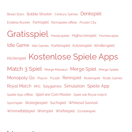
Denkspiel
Brawl Stars
Bubble Shooter
Century Games
Endless Runner
Farmspiel
Frozen City
Farmspiele offline
Gratisspiel
Highscorespiel
Handyspiele
Homescapes
Idle Game
Kinderspiel
Kartenspiel
Katzenspiel
Idle Games
Kostenlose Spiele Apps
Klickerspiel
Match 3 Spiel
Merge Spiel
Merge Mansion
Merge Spiele
Monopoly Go
Rennspiel
Rollenspiel
Playrix
Puzzle
Rollic Games
Spiele App
Royal Match
Simulation
Saygames
RPG
Spiel wie Coin Master
Spiele App offline
Spiel wie Royal match
Strategiespiel
Suchspiel
Whiteout Survival
Sportspiel
Würfelspiel
Wimmelbildspiel
Wortspiel
Zombiespiel