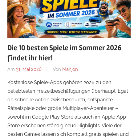
Die 10 besten Spiele im Sommer 2026
findet ihr hier!
Am
31. Mai 2026
Von
Mahjon
In
News
,
Kostenlose Spiele-Apps gehören 2026 zu den
Arcade-
beliebtesten Freizeitbeschäftigungen überhaupt. Egal
Spiele
,
ob schnelle Action zwischendurch, entspannte
Arcade-
Rätselspiele oder große Multiplayer-Abenteuer –
Spiele
,
sowohl im Google Play Store als auch im Apple App
Arcade-
Store erscheinen ständig neue Highlights. Viele der
Spiele
,
Sportspiele
,
besten Games lassen sich komplett gratis spielen und