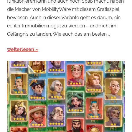
funktionieren kann und auch noch Spaß macht, haben
Spiele
,
die Macher von MobilityWare mit diesem Gratisspiel
Arcade-
bewiesen. Auch in dieser Variante geht es darum, ein
Spiele
,
echter Immobilienmogul zu werden – und nicht im
News
Gefängnis zu landen. Wie euch das am besten …
weiterlesen