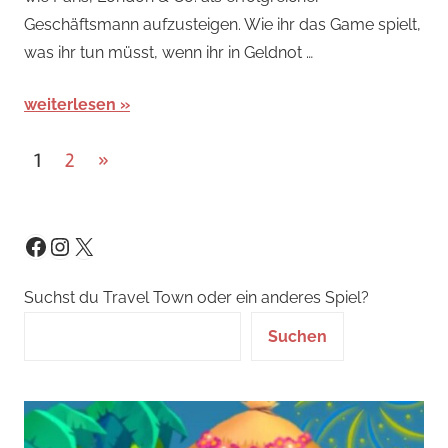
Geschäftsmann aufzusteigen. Wie ihr das Game spielt,
News
was ihr tun müsst, wenn ihr in Geldnot …
weiterlesen
Seitennummerierung
Nächste
1
2
»
Beiträge
der
Beiträge
Instagram
X
Facebook
Suchst du Travel Town oder ein anderes Spiel?
Suchen