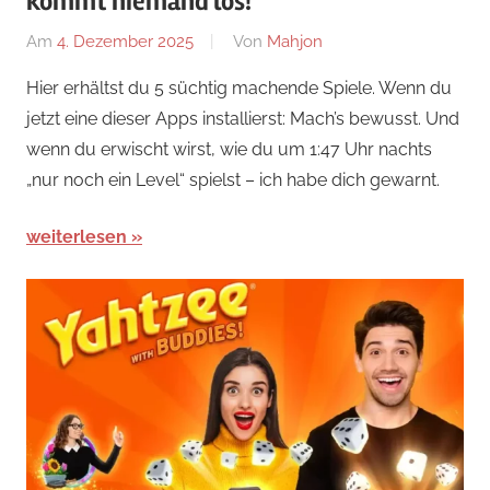
kommt niemand los!
Am
4. Dezember 2025
Von
Mahjon
In
News
,
Hier erhältst du 5 süchtig machende Spiele. Wenn du
Arcade-
jetzt eine dieser Apps installierst: Mach’s bewusst. Und
Spiele
,
wenn du erwischt wirst, wie du um 1:47 Uhr nachts
Arcade-
„nur noch ein Level“ spielst – ich habe dich gewarnt.
Spiele
,
Arcade-
weiterlesen
Spiele