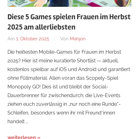
Diese 5 Games spielen Frauen im Herbst
2025 am allerliebsten
Am
1. Oktober 2025
Von
Mahjon
In
News
,
Die heißesten Mobile-Games für Frauen im Herbst
Arcade-
2025? Hier ist meine kuratierte Shortlist — aktuell,
Spiele
,
kostenlos spielbar auf iOS und Android und garantiert
Arcade-
ohne Füllmaterial. Allen voran das Scopely-Spiel
Spiele
,
Monopoly GO! Dies ist und bleibt der Social-
Arcade-
Dauerbrenner für zwischendurch; die Live-Events
Spiele
ziehen euch zuverlässig in „nur noch eine Runde“-
Schleifen, besonders wenn ihr mit Freund*innen
handelt …
weiterlesen