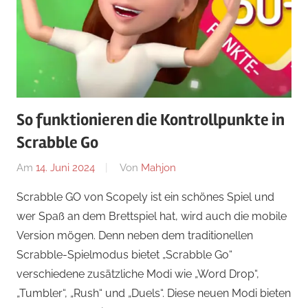
So funktionieren die Kontrollpunkte in
Scrabble Go
Am
14. Juni 2024
Von
Mahjon
In
Wissensspiele
,
Scrabble GO von Scopely ist ein schönes Spiel und
News
,
wer Spaß an dem Brettspiel hat, wird auch die mobile
Wissenspiele
,
Version mögen. Denn neben dem traditionellen
Wissensspiele
Scrabble-Spielmodus bietet „Scrabble Go“
verschiedene zusätzliche Modi wie „Word Drop“,
„Tumbler“, „Rush“ und „Duels“. Diese neuen Modi bieten