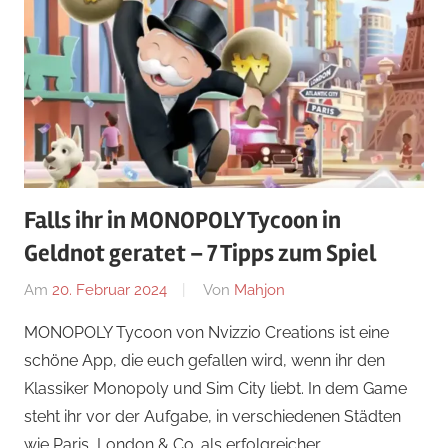
Falls ihr in MONOPOLY Tycoon in
Geldnot geratet – 7 Tipps zum Spiel
Am
20. Februar 2024
Von
Mahjon
In
Arcade-
MONOPOLY Tycoon von Nvizzio Creations ist eine
Spiele
,
schöne App, die euch gefallen wird, wenn ihr den
Arcade-
Klassiker Monopoly und Sim City liebt. In dem Game
Spiele
,
steht ihr vor der Aufgabe, in verschiedenen Städten
Arcade-
wie Paris, London & Co. als erfolgreicher
Spiele
,