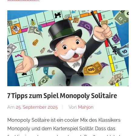
7 Tipps zum Spiel Monopoly Solitaire
Am
25. September 2025
Von
Mahjon
In
Arcade-
Monopoly Solitaire ist ein cooler Mix des Klassikers
Spiele
,
Monopoly und dem Kartenspiel Solitär. Dass das
Arcade-