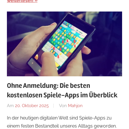
weiterlesen
Ohne Anmeldung: Die besten
kostenlosen Spiele-Apps im Überblick
Am
20. Oktober 2025
Von
Mahjon
In
Arcade-
In der heutigen digitalen Welt sind Spiele-Apps zu
Spiele
,
einem festen Bestandteil unseres Alltags geworden.
Arcade-