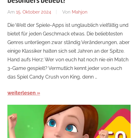
besonders beliebt?
Am
15. Oktober 2024
Von
Mahjon
In
Arcade-
Die Welt der Spiele-Apps ist unglaublich vielfältig und
Spiele
,
bietet für jeden Geschmack etwas. Die beliebtesten
Arcade-
Genres unterliegen zwar ständig Veränderungen, aber
Spiele
einige Klassiker halten sich seit Jahren an der Spitze.
Hand aufs Herz: Wer von euch hat noch nie ein Match
3-Game gespielt? Vermutlich kennt jeder von euch
das Spiel Candy Crush von King, denn …
weiterlesen