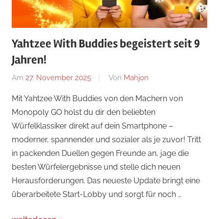
Yahtzee With Buddies begeistert seit 9
Jahren!
Am
27. November 2025
Von
Mahjon
In
Arcade-
Mit Yahtzee With Buddies von den Machern von
Spiele
,
Monopoly GO holst du dir den beliebten
Arcade-
Würfelklassiker direkt auf dein Smartphone –
Spiele
,
moderner, spannender und sozialer als je zuvor! Tritt
Arcade-
in packenden Duellen gegen Freunde an, jage die
Spiele
,
besten Würfelergebnisse und stelle dich neuen
News
Herausforderungen. Das neueste Update bringt eine
überarbeitete Start-Lobby und sorgt für noch …