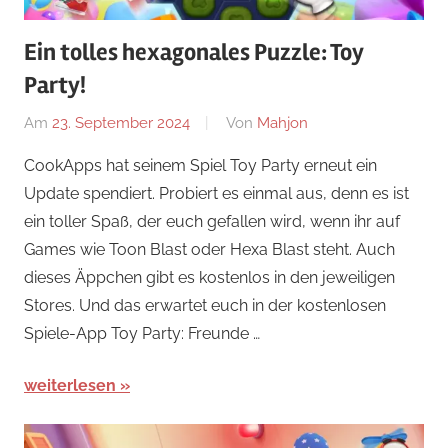
Ein tolles hexagonales Puzzle: Toy
Party!
Am
23. September 2024
Von
Mahjon
In
Arcade-
CookApps hat seinem Spiel Toy Party erneut ein
Spiele
,
Update spendiert. Probiert es einmal aus, denn es ist
Arcade-
ein toller Spaß, der euch gefallen wird, wenn ihr auf
Spiele
,
Games wie Toon Blast oder Hexa Blast steht. Auch
Arcade-
dieses Äppchen gibt es kostenlos in den jeweiligen
Spiele
Stores. Und das erwartet euch in der kostenlosen
Spiele-App Toy Party: Freunde …
weiterlesen