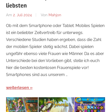
liebsten
Am
2. Juli 2024
Von
Mahjon
In
Arcade-
Ob mit dem Smartphone oder Tablet: Mobiles Spielen
Spiele
,
ist ein beliebter Zeitvertreib für unterwegs.
Wimmelbild-
Verschiedene Studien haben ergeben, dass die Zahl
Spiele
der mobilen Spieler stetig wächst. Dabei spielen
ungefähr ebenso viele Frauen wie Männer. Da es aber
Unterschiede bei den Vorlieben gibt, stelle ich euch
hier die besten kostenlosen Frauenspiele vor!
Smartphones sind aus unserem …
weiterlesen