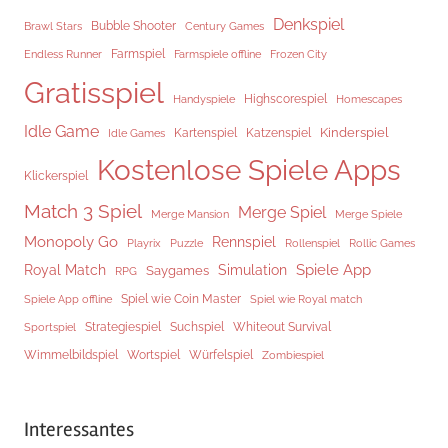
Denkspiel
Brawl Stars
Bubble Shooter
Century Games
Endless Runner
Farmspiel
Frozen City
Farmspiele offline
Gratisspiel
Highscorespiel
Handyspiele
Homescapes
Idle Game
Kinderspiel
Kartenspiel
Katzenspiel
Idle Games
Kostenlose Spiele Apps
Klickerspiel
Match 3 Spiel
Merge Spiel
Merge Mansion
Merge Spiele
Monopoly Go
Rennspiel
Rollenspiel
Playrix
Puzzle
Rollic Games
Spiele App
Royal Match
Simulation
Saygames
RPG
Spiel wie Coin Master
Spiele App offline
Spiel wie Royal match
Strategiespiel
Suchspiel
Whiteout Survival
Sportspiel
Würfelspiel
Wimmelbildspiel
Wortspiel
Zombiespiel
Interessantes