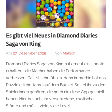
Es gibt viel Neues in Diamond Diaries
Saga von King
Am
27. Dezember 2025
Von
Mahjon
In
Arcade-
Diamond Diaries Saga von King hat erneut ein Update
Spiele
,
erhalten – die Macher haben die Performance
Arcade-
verbessert. Das ist sehr löblich, denn immerhin hat das
Spiele
,
Puzzle etliche Jahre auf dem Buckel. Solltet ihr zu den
Arcade-
SpielerInnen gehören, die noch nie diese App gespielt
Spiele
,
haben: Hier besucht ihr verschiedene, exotische
News
Städte und müsst viele, viele Level …