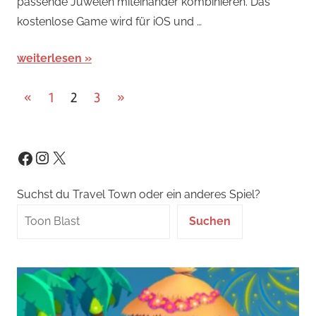
passende Juwelen miteinander kombinieren. Das
kostenlose Game wird für iOS und …
weiterlesen
Seitennummerierung
Vorherige
Nächste
«
1
2
3
»
Beiträge
Beiträge
der
Beiträge
Instagram
X
Facebook
Suchst du Travel Town oder ein anderes Spiel?
Suchen