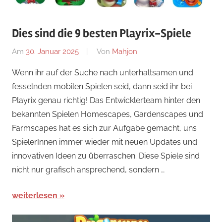
Dies sind die 9 besten Playrix-Spiele
Am
30. Januar 2025
Von
Mahjon
In
Arcade-
Wenn ihr auf der Suche nach unterhaltsamen und
Spiele
,
fesselnden mobilen Spielen seid, dann seid ihr bei
Arcade-
Playrix genau richtig! Das Entwicklerteam hinter den
Spiele
,
bekannten Spielen Homescapes, Gardenscapes und
Arcade-
Farmscapes hat es sich zur Aufgabe gemacht, uns
Spiele
SpielerInnen immer wieder mit neuen Updates und
innovativen Ideen zu überraschen. Diese Spiele sind
nicht nur grafisch ansprechend, sondern …
weiterlesen