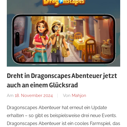
Dreht in Dragonscapes Abenteuer jetzt
auch an einem Glücksrad
Am
18. November 2024
Von
Mahjon
In
Arcade-
Dragonscapes Abenteuer hat erneut ein Update
Spiele
,
erhalten – so gibt es beispielsweise drei neue Events.
Arcade-
Dragonscapes Abenteuer ist ein cooles Farmspiel, das
Spiele
,