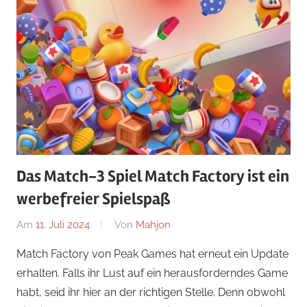
Das Match-3 Spiel Match Factory ist ein
werbefreier Spielspaß
Am
11. Juli 2024
Von
Mahjon
In
Arcade-
Match Factory von Peak Games hat erneut ein Update
Spiele
,
erhalten. Falls ihr Lust auf ein herausforderndes Game
Arcade-
habt, seid ihr hier an der richtigen Stelle. Denn obwohl
Spiele
,