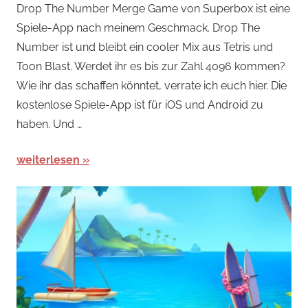
Drop The Number Merge Game von Superbox ist eine
Spiele
,
Spiele-App nach meinem Geschmack. Drop The
Arcade-
Number ist und bleibt ein cooler Mix aus Tetris und
Spiele
,
Toon Blast. Werdet ihr es bis zur Zahl 4096 kommen?
Arcade-
Wie ihr das schaffen könntet, verrate ich euch hier. Die
Spiele
kostenlose Spiele-App ist für iOS und Android zu
haben. Und …
weiterlesen