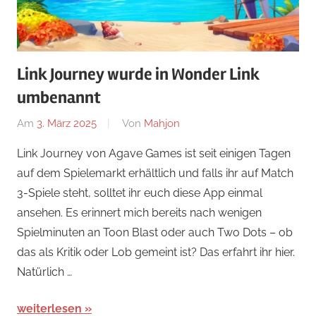
Link Journey wurde in Wonder Link
umbenannt
Am
3. März 2025
Von
Mahjon
In
Arcade-
Link Journey von Agave Games ist seit einigen Tagen
Spiele
,
auf dem Spielemarkt erhältlich und falls ihr auf Match
Arcade-
3-Spiele steht, solltet ihr euch diese App einmal
Spiele
,
ansehen. Es erinnert mich bereits nach wenigen
Arcade-
Spielminuten an Toon Blast oder auch Two Dots – ob
Spiele
,
das als Kritik oder Lob gemeint ist? Das erfahrt ihr hier.
News
Natürlich …
weiterlesen