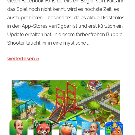
vielen Facebook-Fans bereits ein Begriff sein. Falls ihr
Arcade-
das Spiel noch nicht kennt, wird es höchste Zeit, es
Spiele
,
auszuprobieren – besonders, da es aktuell kostenlos
Arcade-
in den App-Stores verfügbar ist und erst kürzlich ein
Spiele
,
Update erhalten hat. In diesem farbenfrohen Bubble-
Arcade-
Spiele
,
Shooter taucht ihr in eine mystische …
iPad
,
News
weiterlesen