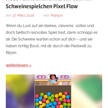
Schweinespielchen Pixel Flow
Am
17. März 2026
Von
Mahjon
In
News
,
Wenn du Lust auf ein kleines, cleveres, süßes und
Arcade-
doch taktisch reizvolles Spiel hast, dann schnapp es
Spiele
,
dir. Die Schweine warten schon auf dich – und sie
Arcade-
haben richtig Bock, mit dir durch die Pixelwelt zu
Spiele
,
flitzen.
Arcade-
Spiele
weiterlesen