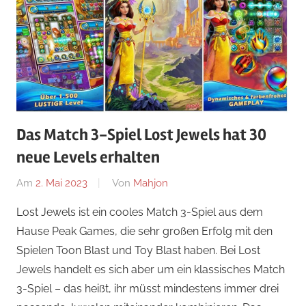
Das Match 3-Spiel Lost Jewels hat 30
neue Levels erhalten
Am
2. Mai 2023
Von
Mahjon
In
Arcade-
Lost Jewels ist ein cooles Match 3-Spiel aus dem
Spiele
,
Hause Peak Games, die sehr großen Erfolg mit den
Arcade-
Spielen Toon Blast und Toy Blast haben. Bei Lost
Spiele
,
Jewels handelt es sich aber um ein klassisches Match
Arcade-
3-Spiel – das heißt, ihr müsst mindestens immer drei
Spiele