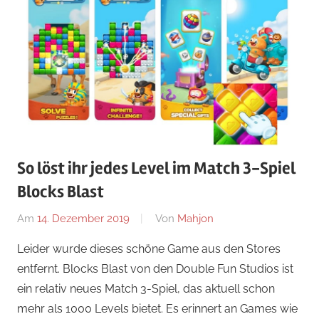
So löst ihr jedes Level im Match 3-Spiel
Blocks Blast
Am
14. Dezember 2019
Von
Mahjon
In
iPhone
,
Leider wurde dieses schöne Game aus den Stores
Android
,
entfernt. Blocks Blast von den Double Fun Studios ist
Arcade-
ein relativ neues Match 3-Spiel, das aktuell schon
Spiele
,
mehr als 1000 Levels bietet. Es erinnert an Games wie
Arcade-