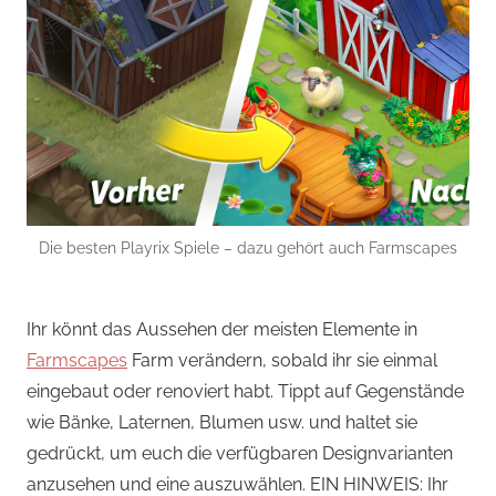
Die besten Playrix Spiele – dazu gehört auch Farmscapes
Ihr könnt das Aussehen der meisten Elemente in
Farmscapes
Farm verändern, sobald ihr sie einmal
eingebaut oder renoviert habt. Tippt auf Gegenstände
wie Bänke, Laternen, Blumen usw. und haltet sie
gedrückt, um euch die verfügbaren Designvarianten
anzusehen und eine auszuwählen. EIN HINWEIS: Ihr