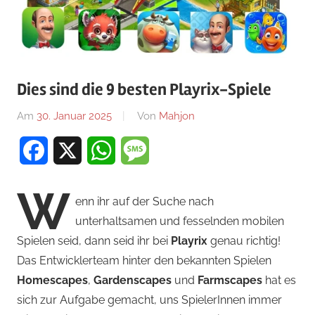
Dies sind die 9 besten Playrix-Spiele
Am
30. Januar 2025
Von
Mahjon
In
Arcade-
Facebook
X
WhatsApp
Message
Spiele
,
Arcade-
W
Spiele
,
enn ihr auf der Suche nach
Arcade-
unterhaltsamen und fesselnden mobilen
Spiele
Spielen seid, dann seid ihr bei
Playrix
genau richtig!
Das Entwicklerteam hinter den bekannten Spielen
Homescapes
,
Gardenscapes
und
Farmscapes
hat es
sich zur Aufgabe gemacht, uns SpielerInnen immer