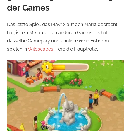
der Games
Das letzte Spiel, das Playrix auf den Markt gebracht
hat, ist ein Mix aus allen anderen Games. Es hat
dasselbe Gameplay und ähnlich wie in Fishdom
spielen in
Wildscapes
Tiere die Hauptrolle.