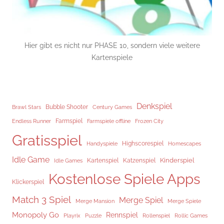
Hier gibt es nicht nur PHASE 10, sondern viele weitere
Kartenspiele
Denkspiel
Brawl Stars
Bubble Shooter
Century Games
Endless Runner
Farmspiel
Frozen City
Farmspiele offline
Gratisspiel
Highscorespiel
Handyspiele
Homescapes
Idle Game
Kinderspiel
Kartenspiel
Katzenspiel
Idle Games
Kostenlose Spiele Apps
Klickerspiel
Match 3 Spiel
Merge Spiel
Merge Mansion
Merge Spiele
Monopoly Go
Rennspiel
Rollenspiel
Playrix
Puzzle
Rollic Games