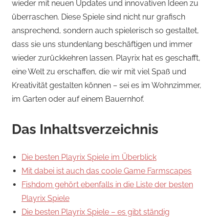
wieder mit neuen Updates und innovativen Ideen zu
überraschen. Diese Spiele sind nicht nur grafisch
ansprechend, sondern auch spielerisch so gestaltet,
dass sie uns stundenlang beschäftigen und immer
wieder zurückkehren lassen. Playrix hat es geschafft,
eine Welt zu erschaffen, die wir mit viel Spaß und
Kreativität gestalten können – sei es im Wohnzimmer,
im Garten oder auf einem Bauernhof.
Das Inhaltsverzeichnis
Die besten Playrix Spiele im Überblick
Mit dabei ist auch das coole Game Farmscapes
Fishdom gehört ebenfalls in die Liste der besten
Playrix Spiele
Die besten Playrix Spiele – es gibt ständig