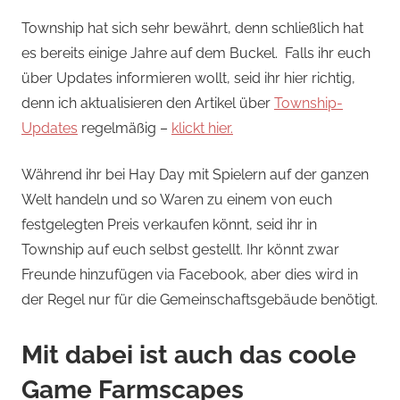
Township hat sich sehr bewährt, denn schließlich hat
es bereits einige Jahre auf dem Buckel. Falls ihr euch
über Updates informieren wollt, seid ihr hier richtig,
denn ich aktualisieren den Artikel über
Township-
Updates
regelmäßig –
klickt hier.
Während ihr bei Hay Day mit Spielern auf der ganzen
Welt handeln und so Waren zu einem von euch
festgelegten Preis verkaufen könnt, seid ihr in
Township auf euch selbst gestellt. Ihr könnt zwar
Freunde hinzufügen via Facebook, aber dies wird in
der Regel nur für die Gemeinschaftsgebäude benötigt.
Mit dabei ist auch das coole
Game Farmscapes