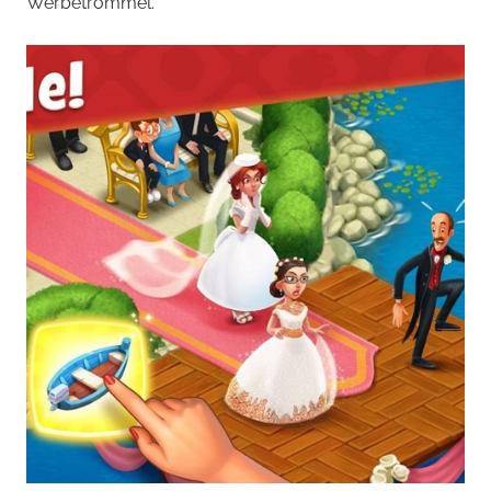
Werbetrommel.