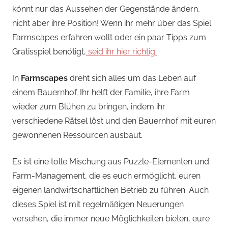
könnt nur das Aussehen der Gegenstände ändern,
nicht aber ihre Position! Wenn ihr mehr über das Spiel
Farmscapes erfahren wollt oder ein paar Tipps zum
Gratisspiel benötigt,
seid ihr hier richtig.
In
Farmscapes
dreht sich alles um das Leben auf
einem Bauernhof. Ihr helft der Familie, ihre Farm
wieder zum Blühen zu bringen, indem ihr
verschiedene Rätsel löst und den Bauernhof mit euren
gewonnenen Ressourcen ausbaut.
Es ist eine tolle Mischung aus Puzzle-Elementen und
Farm-Management, die es euch ermöglicht, euren
eigenen landwirtschaftlichen Betrieb zu führen. Auch
dieses Spiel ist mit regelmäßigen Neuerungen
versehen, die immer neue Möglichkeiten bieten, eure