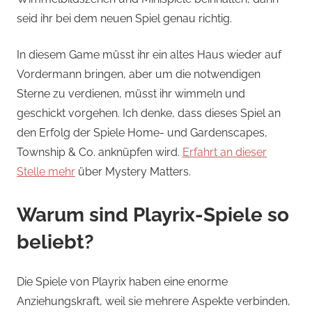
seid ihr bei dem neuen Spiel genau richtig.
In diesem Game müsst ihr ein altes Haus wieder auf
Vordermann bringen, aber um die notwendigen
Sterne zu verdienen, müsst ihr wimmeln und
geschickt vorgehen. Ich denke, dass dieses Spiel an
den Erfolg der Spiele Home- und Gardenscapes,
Township & Co. anknüpfen wird.
Erfahrt an dieser
Stelle mehr
über Mystery Matters.
Warum sind Playrix-Spiele so
beliebt?
Die Spiele von Playrix haben eine enorme
Anziehungskraft, weil sie mehrere Aspekte verbinden,