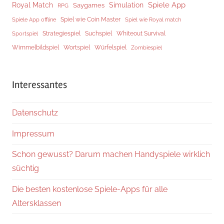
Spiele App
Royal Match
Simulation
Saygames
RPG
Spiel wie Coin Master
Spiele App offline
Spiel wie Royal match
Strategiespiel
Suchspiel
Whiteout Survival
Sportspiel
Würfelspiel
Wimmelbildspiel
Wortspiel
Zombiespiel
Interessantes
Datenschutz
Impressum
Schon gewusst? Darum machen Handyspiele wirklich
süchtig
Die besten kostenlose Spiele-Apps für alle
Altersklassen