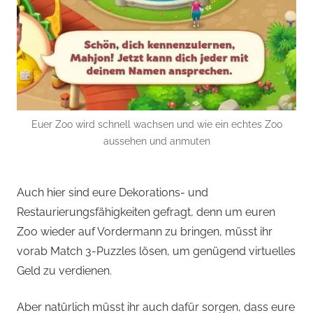
Euer Zoo wird schnell wachsen und wie ein echtes Zoo
aussehen und anmuten
Auch hier sind eure Dekorations- und
Restaurierungsfähigkeiten gefragt, denn um euren
Zoo wieder auf Vordermann zu bringen, müsst ihr
vorab Match 3-Puzzles lösen, um genügend virtuelles
Geld zu verdienen.
Aber natürlich müsst ihr auch dafür sorgen, dass eure