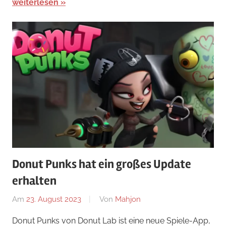
weiterlesen
Donut Punks hat ein großes Update
erhalten
Am
23. August 2023
Von
Mahjon
In
Arcade-
Donut Punks von Donut Lab ist eine neue Spiele-App,
Spiele
,