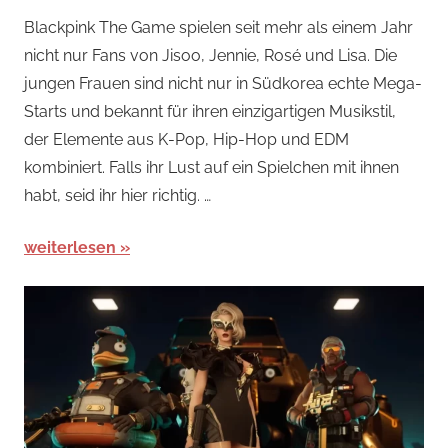
Arcade-
Blackpink The Game spielen seit mehr als einem Jahr
Spiele
,
nicht nur Fans von Jisoo, Jennie, Rosé und Lisa. Die
Arcade-
jungen Frauen sind nicht nur in Südkorea echte Mega-
Spiele
,
Starts und bekannt für ihren einzigartigen Musikstil,
Arcade-
der Elemente aus K-Pop, Hip-Hop und EDM
Spiele
,
kombiniert. Falls ihr Lust auf ein Spielchen mit ihnen
News
habt, seid ihr hier richtig. …
weiterlesen