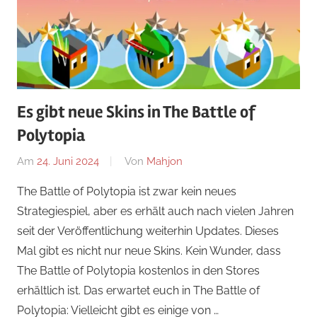
Es gibt neue Skins in The Battle of
Polytopia
Am
24. Juni 2024
Von
Mahjon
In
Strategiespiele
,
The Battle of Polytopia ist zwar kein neues
News
,
Strategiespiel, aber es erhält auch nach vielen Jahren
Strategiespiele
,
seit der Veröffentlichung weiterhin Updates. Dieses
Strategiespiele
Mal gibt es nicht nur neue Skins. Kein Wunder, dass
The Battle of Polytopia kostenlos in den Stores
erhältlich ist. Das erwartet euch in The Battle of
Polytopia: Vielleicht gibt es einige von …