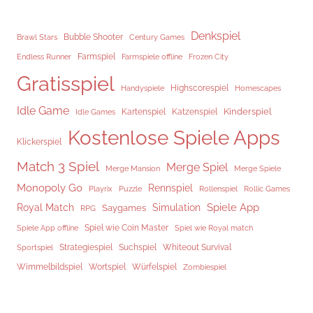
Denkspiel
Brawl Stars
Bubble Shooter
Century Games
Endless Runner
Farmspiel
Frozen City
Farmspiele offline
Gratisspiel
Highscorespiel
Handyspiele
Homescapes
Idle Game
Kinderspiel
Kartenspiel
Katzenspiel
Idle Games
Kostenlose Spiele Apps
Klickerspiel
Match 3 Spiel
Merge Spiel
Merge Mansion
Merge Spiele
Monopoly Go
Rennspiel
Rollenspiel
Playrix
Puzzle
Rollic Games
Spiele App
Royal Match
Simulation
Saygames
RPG
Spiel wie Coin Master
Spiele App offline
Spiel wie Royal match
Strategiespiel
Suchspiel
Whiteout Survival
Sportspiel
Würfelspiel
Wimmelbildspiel
Wortspiel
Zombiespiel