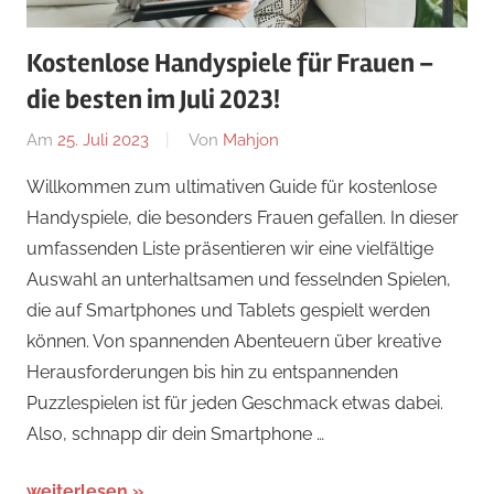
Kostenlose Handyspiele für Frauen –
die besten im Juli 2023!
Am
25. Juli 2023
Von
Mahjon
In
Arcade-
Willkommen zum ultimativen Guide für kostenlose
Spiele
,
Handyspiele, die besonders Frauen gefallen. In dieser
Arcade-
umfassenden Liste präsentieren wir eine vielfältige
Spiele
,
Auswahl an unterhaltsamen und fesselnden Spielen,
Arcade-
die auf Smartphones und Tablets gespielt werden
Spiele
,
können. Von spannenden Abenteuern über kreative
News
Herausforderungen bis hin zu entspannenden
Puzzlespielen ist für jeden Geschmack etwas dabei.
Also, schnapp dir dein Smartphone …
weiterlesen