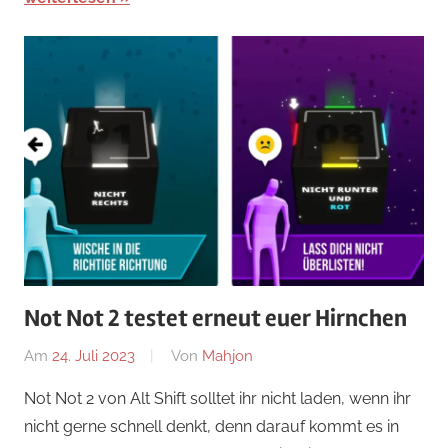
Not Not 2 testet erneut euer Hirnchen
Am
24. Juli 2023
Von
Mahjon
In
Wissensspiele
,
Not Not 2 von Alt Shift solltet ihr nicht laden, wenn ihr
News
,
nicht gerne schnell denkt, denn darauf kommt es in
Wissenspiele
,