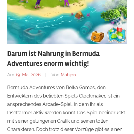
Darum ist Nahrung in Bermuda
Adventures enorm wichtig!
Am
19. Mai 2026
Von
Mahjon
In
Simulations-
Bermuda Adventures von Belka Games, den
und
Entwicklern des beliebten Spiels Clockmaker, ist ein
Farmspiele
,
ansprechendes Arcade-Spiel, in dem ihr als
Simulations-
Inselfarmer aktiv werden könnt. Das Spiel beeindruckt
und
mit seiner gelungenen Grafik und seinen tollen
Farm-
Charakteren. Doch trotz dieser Vorzüge gibt es einen
Spiele
,