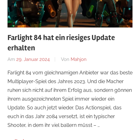
Farlight 84 hat ein riesiges Update
erhalten
Am
29. Januar 2024
Von
Mahjon
In
Actionspiele
,
Farlight 84 vom gleichnamigen Anbieter war das beste
Actionspiele
,
Multiplayer-Spiel des Jahres 2023. Und die Macher
Actionspiele
,
ruhen sich nicht auf ihrem Erfolg aus, sondern gönnen
News
ihrem ausgezeichneten Spiel immer wieder ein
Update. So auch jetzt wieder. Das Actionspiel, das
euch in das Jahr 2084 versetzt, ist ein typischer
Shooter, in dem ihr viel ballern müsst – …