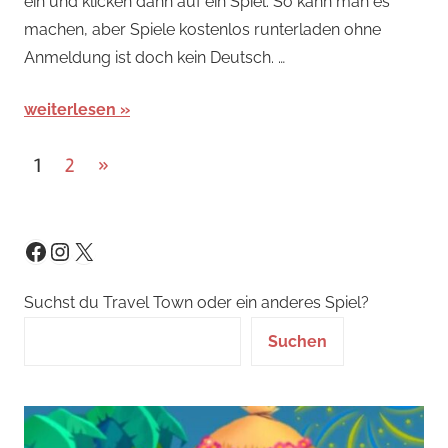
ein und klicken dann auf ein Spiel. So kann man es
machen, aber Spiele kostenlos runterladen ohne
Anmeldung ist doch kein Deutsch. …
weiterlesen
Seitennummerierung
Nächste
1
2
»
Beiträge
der
Beiträge
Instagram
X
Facebook
Suchst du Travel Town oder ein anderes Spiel?
Suchen