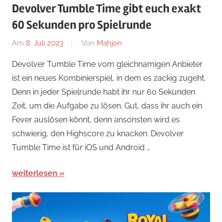
Devolver Tumble Time gibt euch exakt
60 Sekunden pro Spielrunde
Am
8. Juli 2023
Von
Mahjon
In
Arcade-
Devolver Tumble Time vom gleichnamigen Anbieter
Spiele
,
ist ein neues Kombinierspiel, in dem es zackig zugeht.
News
Denn in jeder Spielrunde habt ihr nur 60 Sekunden
Zeit, um die Aufgabe zu lösen. Gut, dass ihr auch ein
Fever auslösen könnt, denn ansonsten wird es
schwierig, den Highscore zu knacken. Devolver
Tumble Time ist für iOS und Android …
weiterlesen