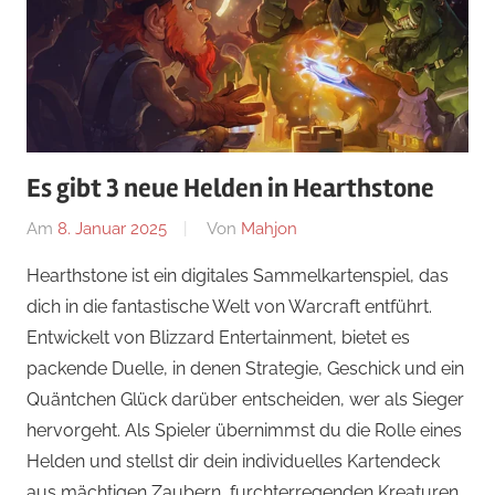
Es gibt 3 neue Helden in Hearthstone
Am
8. Januar 2025
Von
Mahjon
In
Strategiespiele
,
Hearthstone ist ein digitales Sammelkartenspiel, das
News
,
dich in die fantastische Welt von Warcraft entführt.
Strategiespiele
,
Entwickelt von Blizzard Entertainment, bietet es
Strategiespiele
packende Duelle, in denen Strategie, Geschick und ein
Quäntchen Glück darüber entscheiden, wer als Sieger
hervorgeht. Als Spieler übernimmst du die Rolle eines
Helden und stellst dir dein individuelles Kartendeck
aus mächtigen Zaubern, furchterregenden Kreaturen