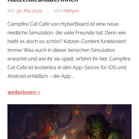
Am
30. Mai 2025
Von
Mahjon
In
Simulations-
Campfire Cat Café von HyberBeard ist eine neue,
und
niedliche Simulation, die viele Freunde hat. Denn wie
Farmspiele
,
heißt es doch so schön? Katzen-Content funktioniert
Simulations-
immer. Was euch in dieser tierischen Simulation
und
erwartet und wie ihr sie spielt, erfahrt ihr hier. Campfire
Farm-
Cat Café ist kostenlos in den App-Stores für iOS und
Spiele
,
Simulations-
Android erhältlich – die App …
und
Farm-
weiterlesen
Spiele