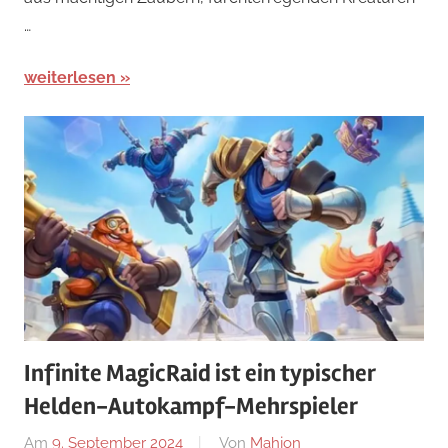
…
weiterlesen
Infinite MagicRaid ist ein typischer
Helden-Autokampf-Mehrspieler
Am
9. September 2024
Von
Mahjon
In