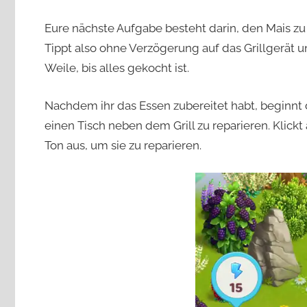
Eure nächste Aufgabe besteht darin, den Mais zu g
Tippt also ohne Verzögerung auf das Grillgerät 
Weile, bis alles gekocht ist.
Nachdem ihr das Essen zubereitet habt, beginnt d
einen Tisch neben dem Grill zu reparieren. Klick
Ton aus, um sie zu reparieren.