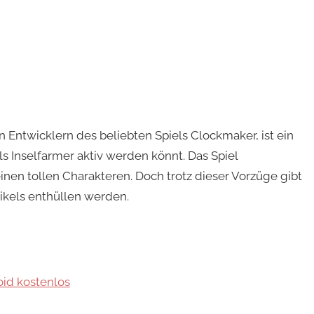
Entwicklern des beliebten Spiels Clockmaker, ist ein
s Inselfarmer aktiv werden könnt. Das Spiel
nen tollen Charakteren. Doch trotz dieser Vorzüge gibt
ikels enthüllen werden.
oid kostenlos