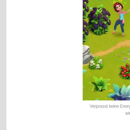
Verprasst keine Ener
wi