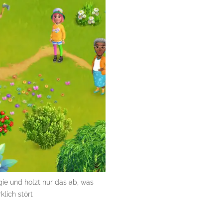
gie und holzt nur das ab, was
rklich stört