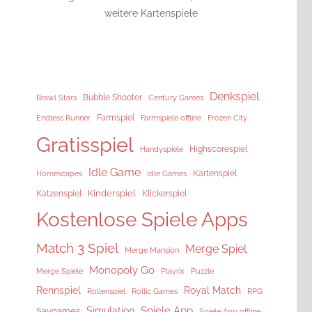
weitere Kartenspiele
Denkspiel
Brawl Stars
Bubble Shooter
Century Games
Endless Runner
Farmspiel
Frozen City
Farmspiele offline
Gratisspiel
Highscorespiel
Handyspiele
Idle Game
Kartenspiel
Homescapes
Idle Games
Kinderspiel
Katzenspiel
Klickerspiel
Kostenlose Spiele Apps
Match 3 Spiel
Merge Spiel
Merge Mansion
Monopoly Go
Merge Spiele
Playrix
Puzzle
Rennspiel
Royal Match
Rollenspiel
Rollic Games
RPG
Spiele App
Simulation
Saygames
Spiele App offline