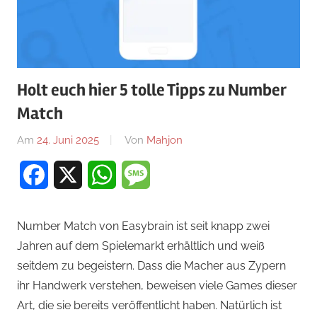
Holt euch hier 5 tolle Tipps zu Number
Match
Am
24. Juni 2025
Von
Mahjon
In
Wissensspiele
,
Facebook
X
WhatsApp
Message
Wissenspiele
,
Wissensspiele
Number Match von Easybrain ist seit knapp zwei
Jahren auf dem Spielemarkt erhältlich und weiß
seitdem zu begeistern. Dass die Macher aus Zypern
ihr Handwerk verstehen, beweisen viele Games dieser
Art, die sie bereits veröffentlicht haben. Natürlich ist