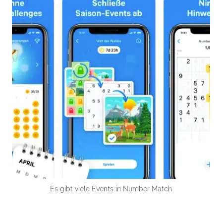
Es gibt viele Events in Number Match