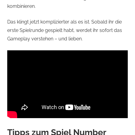
kombinieren.
Das klingt jetzt komplizierter als es ist. Sobald ihr die
erste Spielrunde gespielt habt, werdet ihr sofort das
Gameplay verstehen – und lieben.
Tipps zum Spiel Number