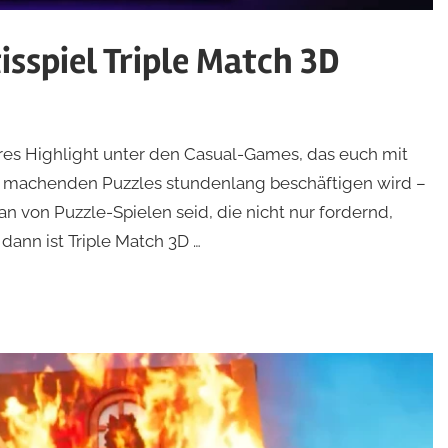
tisspiel Triple Match 3D
es Highlight unter den Casual-Games, das euch mit
 machenden Puzzles stundenlang beschäftigen wird –
an von Puzzle-Spielen seid, die nicht nur fordernd,
ann ist Triple Match 3D …