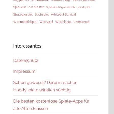
Spiel wie Coin Master
Spiel wie Royal match
Sportspiel
Strategiespiel
Suchspiel
Whiteout Survival
Würfelspiel
Wimmelbildspiel
Wortspiel
Zombiespiel
Interessantes
Datenschutz
Impressum
Schon gewusst? Darum machen
Handyspiele wirklich süchtig
Die besten kostenlose Spiele-Apps für
alle Altersklassen