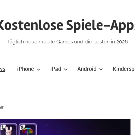
Kostenlose Spiele-App
Täglich neue mobile Games und die besten in 2026
ws
iPhone
iPad
Android
Kindersp
er