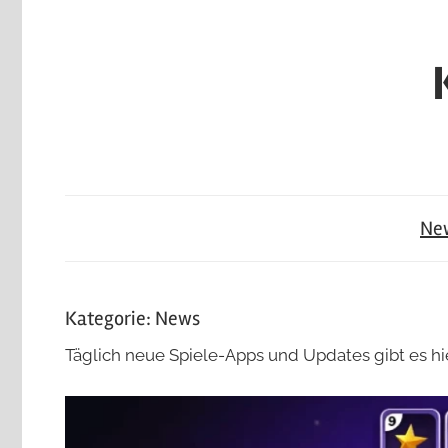
Zum
Inhalt
springen
Ne
Kategorie:
News
Täglich neue Spiele-Apps und Updates gibt es hi