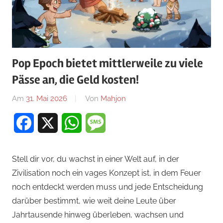
Pop Epoch bietet mittlerweile zu viele
Pässe an, die Geld kosten!
Am
31. Mai 2026
Von
Mahjon
In
News
,
Facebook
X
WhatsApp
Message
Strategiespiele
,
Strategiespiele
,
Strategiespiele
Stell dir vor, du wachst in einer Welt auf, in der
Zivilisation noch ein vages Konzept ist, in dem Feuer
noch entdeckt werden muss und jede Entscheidung
darüber bestimmt, wie weit deine Leute über
Jahrtausende hinweg überleben, wachsen und