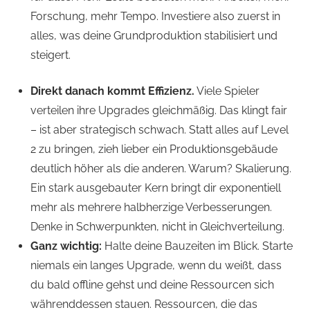
Forschung, mehr Tempo. Investiere also zuerst in
alles, was deine Grundproduktion stabilisiert und
steigert.
Direkt danach kommt Effizienz.
Viele Spieler
verteilen ihre Upgrades gleichmäßig. Das klingt fair
– ist aber strategisch schwach. Statt alles auf Level
2 zu bringen, zieh lieber ein Produktionsgebäude
deutlich höher als die anderen. Warum? Skalierung.
Ein stark ausgebauter Kern bringt dir exponentiell
mehr als mehrere halbherzige Verbesserungen.
Denke in Schwerpunkten, nicht in Gleichverteilung.
Ganz wichtig:
Halte deine Bauzeiten im Blick. Starte
niemals ein langes Upgrade, wenn du weißt, dass
du bald offline gehst und deine Ressourcen sich
währenddessen stauen. Ressourcen, die das