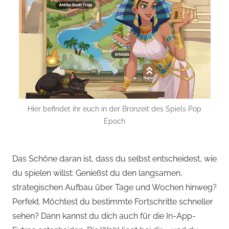
Hier befindet ihr euch in der Bronzeit des Spiels Pop
Epoch
Das Schöne daran ist, dass du selbst entscheidest, wie
du spielen willst: Genießst du den langsamen,
strategischen Aufbau über Tage und Wochen hinweg?
Perfekt. Möchtest du bestimmte Fortschritte schneller
sehen? Dann kannst du dich auch für die In-App-