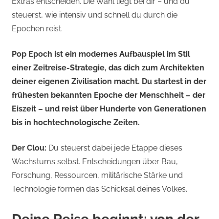
Extras entscheiden. Die Wahl liegt bei dir – und du
steuerst, wie intensiv und schnell du durch die
Epochen reist.
Pop Epoch ist ein modernes Aufbauspiel im Stil
einer Zeitreise-Strategie, das dich zum Architekten
deiner eigenen Zivilisation macht. Du startest in der
frühesten bekannten Epoche der Menschheit – der
Eiszeit – und reist über Hunderte von Generationen
bis in hochtechnologische Zeiten.
Der Clou:
Du steuerst dabei jede Etappe dieses
Wachstums selbst. Entscheidungen über Bau,
Forschung, Ressourcen, militärische Stärke und
Technologie formen das Schicksal deines Volkes.