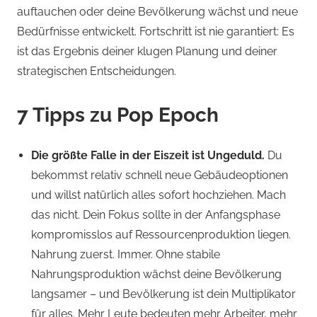
auftauchen oder deine Bevölkerung wächst und neue
Bedürfnisse entwickelt. Fortschritt ist nie garantiert: Es
ist das Ergebnis deiner klugen Planung und deiner
strategischen Entscheidungen.
7 Tipps zu Pop Epoch
Die größte Falle in der Eiszeit ist Ungeduld.
Du
bekommst relativ schnell neue Gebäudeoptionen
und willst natürlich alles sofort hochziehen. Mach
das nicht. Dein Fokus sollte in der Anfangsphase
kompromisslos auf Ressourcenproduktion liegen.
Nahrung zuerst. Immer. Ohne stabile
Nahrungsproduktion wächst deine Bevölkerung
langsamer – und Bevölkerung ist dein Multiplikator
für alles. Mehr Leute bedeuten mehr Arbeiter, mehr