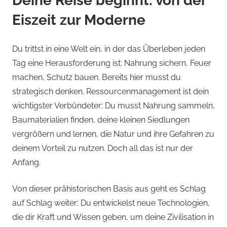
Deine Reise beginnt: von der
Eiszeit zur Moderne
Du trittst in eine Welt ein, in der das Überleben jeden
Tag eine Herausforderung ist: Nahrung sichern, Feuer
machen, Schutz bauen. Bereits hier musst du
strategisch denken. Ressourcenmanagement ist dein
wichtigster Verbündeter: Du musst Nahrung sammeln,
Baumaterialien finden, deine kleinen Siedlungen
vergrößern und lernen, die Natur und ihre Gefahren zu
deinem Vorteil zu nutzen. Doch all das ist nur der
Anfang.
Von dieser prähistorischen Basis aus geht es Schlag
auf Schlag weiter: Du entwickelst neue Technologien,
die dir Kraft und Wissen geben, um deine Zivilisation in