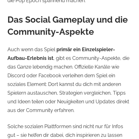
die Pop Epoch spannend machen.
Das Social Gameplay und die
Community-Aspekte
Auch wenn das Spiel
primär ein Einzelspieler-
Aufbau-Erlebnis ist
, gibt es Community-Aspekte, die
das Ganze lebendig machen. Offizielle Kanäle wie
Discord oder Facebook verleihen dem Spiel ein
soziales Element: Dort kannst du dich mit anderen
Spielern austauschen, Strategien vergleichen, Tipps
und Ideen teilen oder Neuigkeiten und Updates direkt
aus der Community erfahren.
Solche sozialen Plattformen sind nicht nur für Infos
gut – sie helfen dir dabei, dich inspirieren zu lassen