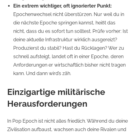
Ein extrem wichtiger, oft ignorierter Punkt:
Epochenwechsel nicht überstürzen. Nur weil du in
die nächste Epoche springen kannst, heißt das
nicht, dass du es sofort tun solltest. Prüfe vorher: Ist
deine aktuelle Infrastruktur wirklich ausgereizt?
Produzierst du stabil? Hast du Rücklagen? Wer zu
schnell aufsteigt, landet oft in einer Epoche, deren
Anforderungen er wirtschaftlich bisher nicht tragen
kann. Und dann wird’s zäh.
Einzigartige militärische
Herausforderungen
In Pop Epoch ist nicht alles friedlich. Während du deine
Zivilisation aufbaust, wachsen auch deine Rivalen und