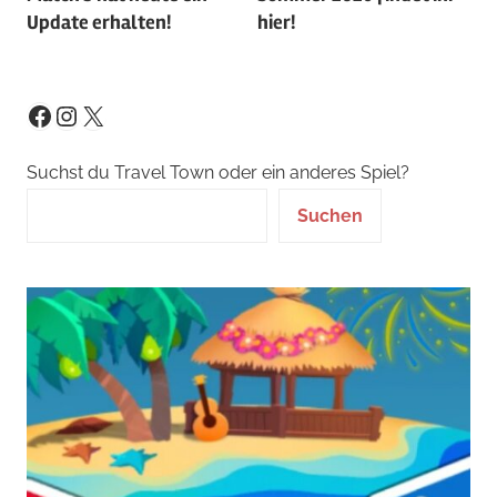
Update erhalten!
hier!
Instagram
X
Facebook
Suchst du Travel Town oder ein anderes Spiel?
Suchen