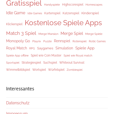
Gratisspiel
Highscorespiel
Handyspiele
Homescapes
Idle Game
Kinderspiel
Kartenspiel
Katzenspiel
Idle Games
Kostenlose Spiele Apps
Klickerspiel
Match 3 Spiel
Merge Spiel
Merge Mansion
Merge Spiele
Monopoly Go
Rennspiel
Rollenspiel
Playrix
Puzzle
Rollic Games
Spiele App
Royal Match
Simulation
Saygames
RPG
Spiel wie Coin Master
Spiele App offline
Spiel wie Royal match
Strategiespiel
Suchspiel
Whiteout Survival
Sportspiel
Würfelspiel
Wimmelbildspiel
Wortspiel
Zombiespiel
Interessantes
Datenschutz
Impressum