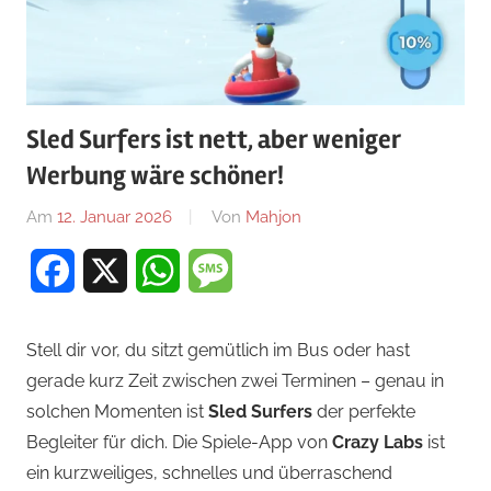
Sled Surfers ist nett, aber weniger
Werbung wäre schöner!
Am
12. Januar 2026
Von
Mahjon
In
Arcade-
Facebook
X
WhatsApp
Message
Spiele
,
Arcade-
Spiele
,
Stell dir vor, du sitzt gemütlich im Bus oder hast
Arcade-
gerade kurz Zeit zwischen zwei Terminen – genau in
Spiele
,
solchen Momenten ist
Sled Surfers
der perfekte
News
Begleiter für dich. Die Spiele-App von
Crazy Labs
ist
ein kurzweiliges, schnelles und überraschend