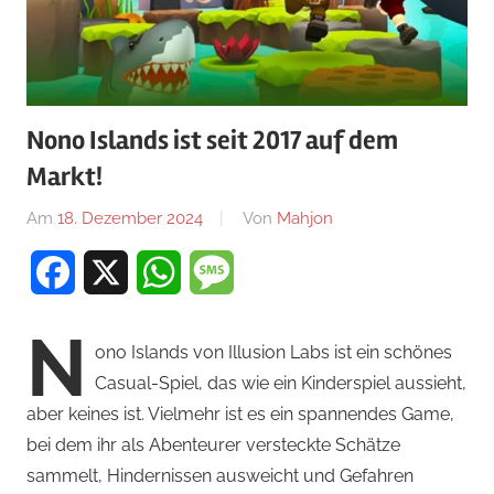
Nono Islands ist seit 2017 auf dem
Markt!
Am
18. Dezember 2024
Von
Mahjon
In
Arcade-
Facebook
X
WhatsApp
Message
Spiele
,
Arcade-
N
Spiele
,
ono Islands von Illusion Labs ist ein schönes
News
Casual-Spiel, das wie ein Kinderspiel aussieht,
aber keines ist. Vielmehr ist es ein spannendes Game,
bei dem ihr als Abenteurer versteckte Schätze
sammelt, Hindernissen ausweicht und Gefahren