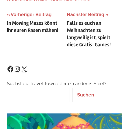
Beitragsnavigation
Vorheriger Beitrag
Nächster Beitrag
In Mowing Mazes könnt
Falls es euch an
ihr euren Rasen mähen!
Weihnachten zu
langweilig ist, spielt
diese Gratis-Games!
Instagram
X
Facebook
Suchst du Travel Town oder ein anderes Spiel?
Suchen