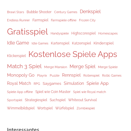
Denkspiel
Brawl Stars
Bubble Shooter
Century Games
Endless Runner
Farmspiel
Frozen City
Farmspiele offline
Gratisspiel
Highscorespiel
Handyspiele
Homescapes
Idle Game
Kinderspiel
Kartenspiel
Katzenspiel
Idle Games
Kostenlose Spiele Apps
Klickerspiel
Match 3 Spiel
Merge Spiel
Merge Mansion
Merge Spiele
Monopoly Go
Rennspiel
Rollenspiel
Playrix
Puzzle
Rollic Games
Spiele App
Royal Match
Simulation
Saygames
RPG
Spiel wie Coin Master
Spiele App offline
Spiel wie Royal match
Strategiespiel
Suchspiel
Whiteout Survival
Sportspiel
Würfelspiel
Wimmelbildspiel
Wortspiel
Zombiespiel
Interessantes