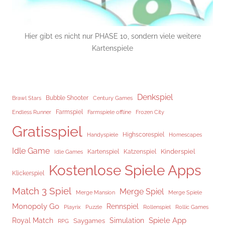
Hier gibt es nicht nur PHASE 10, sondern viele weitere
Kartenspiele
Denkspiel
Brawl Stars
Bubble Shooter
Century Games
Endless Runner
Farmspiel
Frozen City
Farmspiele offline
Gratisspiel
Highscorespiel
Handyspiele
Homescapes
Idle Game
Kinderspiel
Kartenspiel
Katzenspiel
Idle Games
Kostenlose Spiele Apps
Klickerspiel
Match 3 Spiel
Merge Spiel
Merge Mansion
Merge Spiele
Monopoly Go
Rennspiel
Rollenspiel
Playrix
Puzzle
Rollic Games
Spiele App
Royal Match
Simulation
Saygames
RPG