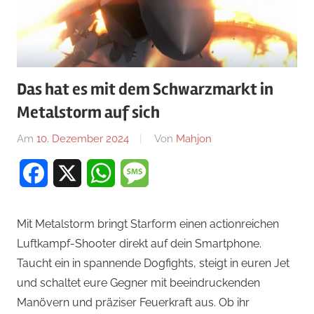
Das hat es mit dem Schwarzmarkt in
Metalstorm auf sich
Am
10. Dezember 2024
Von
Mahjon
In
Actionspiele
,
Facebook
X
WhatsApp
Message
Actionspiele
,
Actionspiele
Mit Metalstorm bringt Starform einen actionreichen
Luftkampf-Shooter direkt auf dein Smartphone.
Taucht ein in spannende Dogfights, steigt in euren Jet
und schaltet eure Gegner mit beeindruckenden
Manövern und präziser Feuerkraft aus. Ob ihr