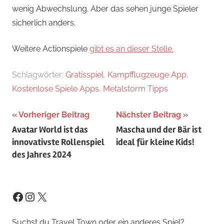
wenig Abwechslung. Aber das sehen junge Spieler
sicherlich anders.
Weitere Actionspiele
gibt es an dieser Stelle.
Schlagwörter:
Gratisspiel
,
Kampfflugzeuge App
,
Kostenlose Spiele Apps
,
Metalstorm Tipps
Beitragsnavigation
Vorheriger Beitrag
Nächster Beitrag
Avatar World ist das
Mascha und der Bär ist
innovativste Rollenspiel
ideal für kleine Kids!
des Jahres 2024
Instagram
X
Facebook
Suchst du Travel Town oder ein anderes Spiel?