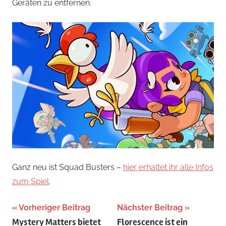
Geräten zu entfernen.
Ganz neu ist Squad Busters –
hier erhaltet ihr alle Infos
zum Spiel
.
Beitragsnavigation
Vorheriger Beitrag
Nächster Beitrag
Mystery Matters bietet
Florescence ist ein