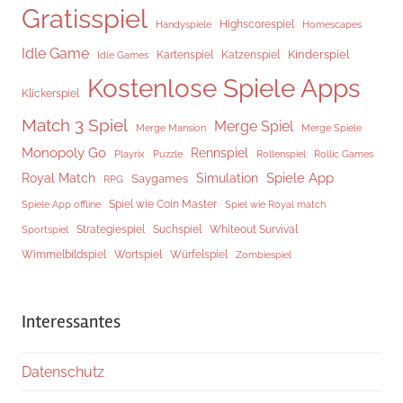
Gratisspiel
Highscorespiel
Handyspiele
Homescapes
Idle Game
Kinderspiel
Kartenspiel
Katzenspiel
Idle Games
Kostenlose Spiele Apps
Klickerspiel
Match 3 Spiel
Merge Spiel
Merge Mansion
Merge Spiele
Monopoly Go
Rennspiel
Rollenspiel
Playrix
Puzzle
Rollic Games
Spiele App
Royal Match
Simulation
Saygames
RPG
Spiel wie Coin Master
Spiele App offline
Spiel wie Royal match
Strategiespiel
Suchspiel
Whiteout Survival
Sportspiel
Würfelspiel
Wimmelbildspiel
Wortspiel
Zombiespiel
Interessantes
Datenschutz