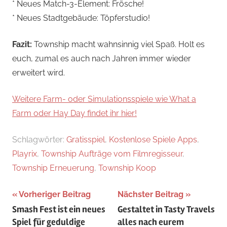
* Neues Match-3-Element: Frösche!
* Neues Stadtgebäude: Töpferstudio!
Fazit:
Township macht wahnsinnig viel Spaß. Holt es
euch, zumal es auch nach Jahren immer wieder
erweitert wird.
Weitere Farm- oder Simulationsspiele wie What a
Farm oder Hay Day findet ihr hier!
Schlagwörter:
Gratisspiel
,
Kostenlose Spiele Apps
,
Playrix
,
Township Aufträge vom Filmregisseur
,
Township Erneuerung
,
Township Koop
Beitragsnavigation
Vorheriger Beitrag
Nächster Beitrag
Smash Fest ist ein neues
Gestaltet in Tasty Travels
Spiel für geduldige
alles nach eurem