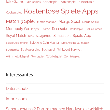
Idle Game
Kinderspiel
Kartenspiel
Katzenspiel
Idle Games
Kostenlose Spiele Apps
Klickerspiel
Match 3 Spiel
Merge Spiel
Merge Mansion
Merge Spiele
Monopoly Go
Rennspiel
Rollenspiel
Playrix
Puzzle
Rollic Games
Spiele App
Royal Match
Simulation
Saygames
RPG
Spiel wie Coin Master
Spiele App offline
Spiel wie Royal match
Strategiespiel
Suchspiel
Whiteout Survival
Sportspiel
Würfelspiel
Wimmelbildspiel
Wortspiel
Zombiespiel
Interessantes
Datenschutz
Impressum
Schon gewusst? Darum machen Handyspiele wirklich