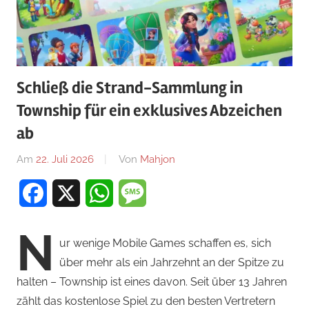
Schließ die Strand-Sammlung in
Township für ein exklusives Abzeichen
ab
Am
22. Juli 2026
Von
Mahjon
In
Simulations-
Facebook
X
WhatsApp
Message
und
Farm-
N
Spiele
,
ur wenige Mobile Games schaffen es, sich
Simulations-
über mehr als ein Jahrzehnt an der Spitze zu
und
halten – Township ist eines davon. Seit über 13 Jahren
Farm-
zählt das kostenlose Spiel zu den besten Vertretern
Spiele
,