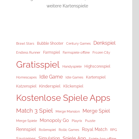
weitere Kartenspiele
Denkspiel
Brawl Stars
Bubble Shooter
Century Games
Endless Runner
Farmspiel
Frozen City
Farmspiele offline
Gratisspiel
Highscorespiel
Handyspiele
Idle Game
Kartenspiel
Homescapes
Idle Games
Kinderspiel
Katzenspiel
Klickerspiel
Kostenlose Spiele Apps
Match 3 Spiel
Merge Spiel
Merge Mansion
Monopoly Go
Merge Spiele
Playrix
Puzzle
Rennspiel
Royal Match
Rollenspiel
Rollic Games
RPG
Spiele App
Simulation
Saygames
Spiele App offline