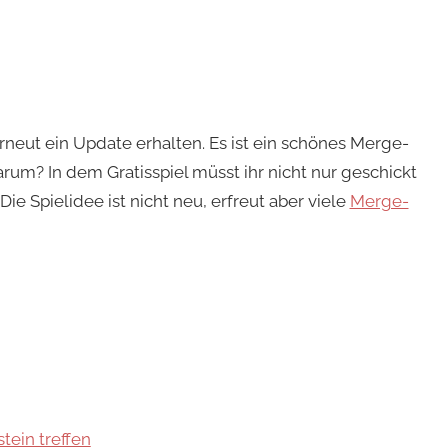
neut ein Update erhalten. Es ist ein schönes Merge-
Warum? In dem Gratisspiel müsst ihr nicht nur geschickt
e Spielidee ist nicht neu, erfreut aber viele
Merge-
tein treffen