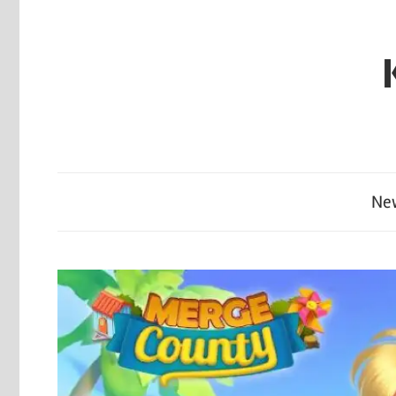
Zum
Inhalt
springen
Ne