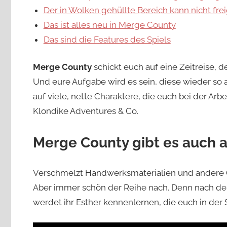
Der in Wolken gehüllte Bereich kann nicht frei
Das ist alles neu in Merge County
Das sind die Features des Spiels
Merge County
schickt euch auf eine Zeitreise, d
Und eure Aufgabe wird es sein, diese wieder so au
auf viele, nette Charaktere, die euch bei der Ar
Klondike Adventures & Co.
Merge County gibt es auch 
Verschmelzt Handwerksmaterialien und andere 
Aber immer schön der Reihe nach. Denn nach der I
werdet ihr Esther kennenlernen, die euch in der