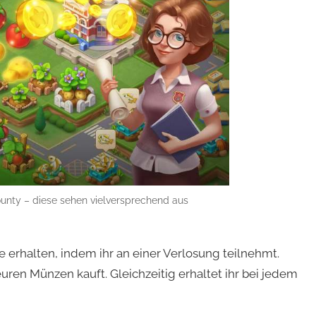
unty – diese sehen vielversprechend aus
 erhalten, indem ihr an einer Verlosung teilnehmt.
en Münzen kauft. Gleichzeitig erhaltet ihr bei jedem