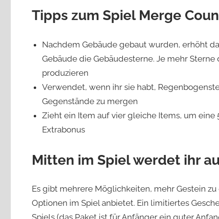
Tipps zum Spiel Merge Coun
Nachdem Gebäude gebaut wurden, erhöht das
Gebäude die Gebäudesterne. Je mehr Sterne 
produzieren
Verwendet, wenn ihr sie habt, Regenbogenst
Gegenstände zu mergen
Zieht ein Item auf vier gleiche Items, um eine 
Extrabonus
Mitten im Spiel werdet ihr 
Es gibt mehrere Möglichkeiten, mehr Gestein zu e
Optionen im Spiel anbietet. Ein limitiertes Gesch
Spiels (das Paket ist für Anfänger ein guter Anfa