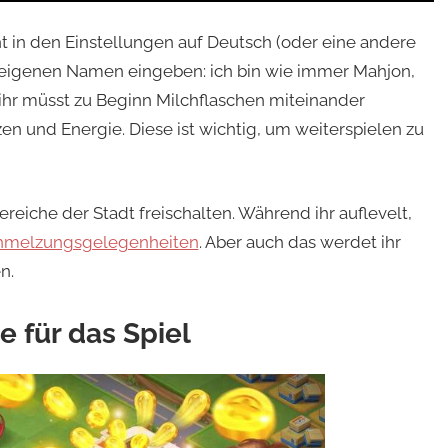
nnt in den Einstellungen auf Deutsch (oder eine andere
 eigenen Namen eingeben: ich bin wie immer Mahjon,
ihr müsst zu Beginn Milchflaschen miteinander
zen und Energie. Diese ist wichtig, um weiterspielen zu
eiche der Stadt freischalten. Während ihr auflevelt,
hmelzungsgelegenheiten
. Aber auch das werdet ihr
n.
 für das Spiel