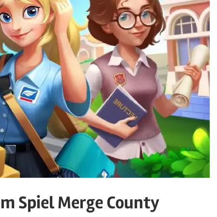
 im Spiel Merge County