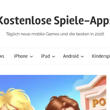
Kostenlose Spiele-App
Täglich neue mobile Games und die besten in 2026
ws
iPhone
iPad
Android
Kindersp