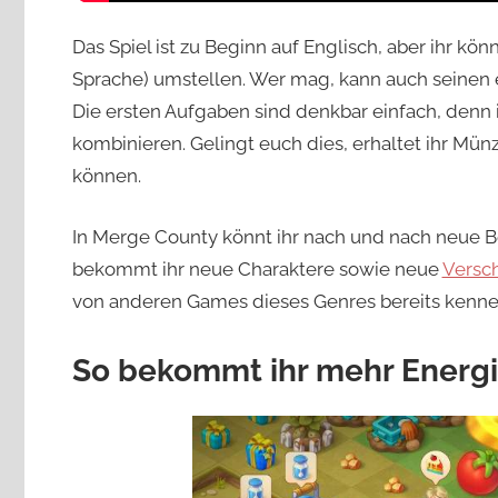
Das Spiel ist zu Beginn auf Englisch, aber ihr kö
Sprache) umstellen. Wer mag, kann auch seinen
Die ersten Aufgaben sind denkbar einfach, denn 
kombinieren. Gelingt euch dies, erhaltet ihr Mün
können.
In Merge County könnt ihr nach und nach neue Ber
bekommt ihr neue Charaktere sowie neue
Versc
von anderen Games dieses Genres bereits kenne
So bekommt ihr mehr Energie