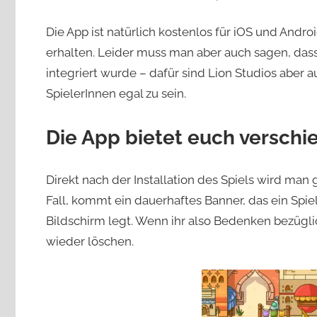
Die App ist natürlich kostenlos für iOS und Andro
erhalten. Leider muss man aber auch sagen, dass
integriert wurde – dafür sind Lion Studios aber a
SpielerInnen egal zu sein.
Die App bietet euch verschie
Direkt nach der Installation des Spiels wird man 
Fall, kommt ein dauerhaftes Banner, das ein Spie
Bildschirm legt. Wenn ihr also Bedenken bezüglic
wieder löschen.