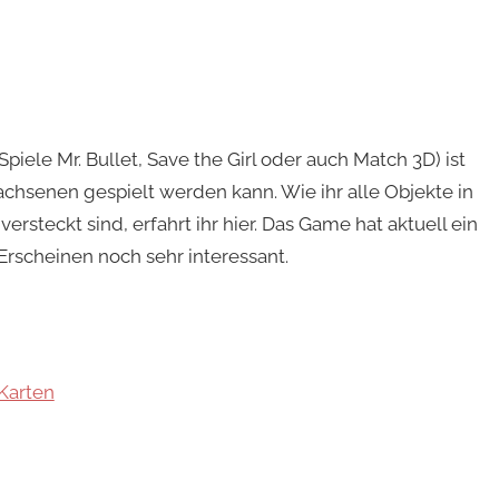
iele Mr. Bullet, Save the Girl oder auch Match 3D) ist
achsenen gespielt werden kann. Wie ihr alle Objekte in
ersteckt sind, erfahrt ihr hier. Das Game hat aktuell ein
Erscheinen noch sehr interessant.
 Karten