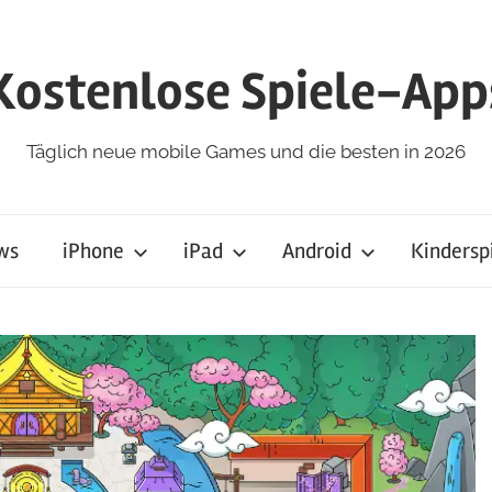
Kostenlose Spiele-App
Täglich neue mobile Games und die besten in 2026
ws
iPhone
iPad
Android
Kindersp