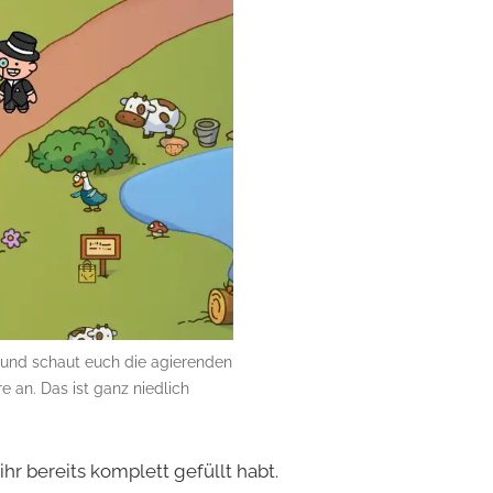
 und schaut euch die agierenden
e an. Das ist ganz niedlich
hr bereits komplett gefüllt habt.