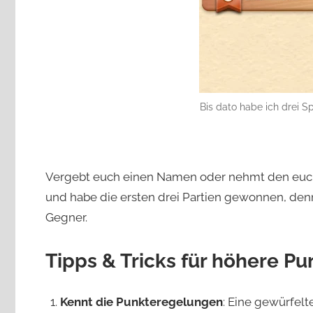
Bis dato habe ich drei Sp
Vergebt euch einen Namen oder nehmt den euch z
und habe die ersten drei Partien gewonnen, denn
Gegner.
Tipps & Tricks für höhere P
Kennt die Punkteregelungen
: Eine gewürfelte