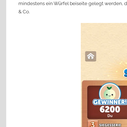
mindestens ein Würfel beiseite gelegt werden, der
& Co.