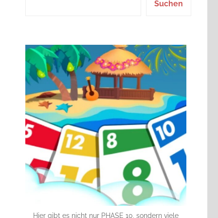
Suchen
Hier gibt es nicht nur PHASE 10, sondern viele