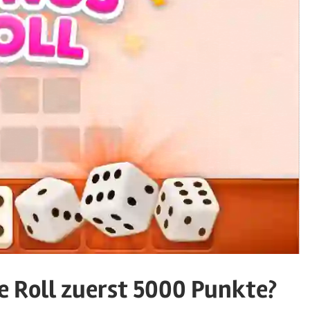
ce Roll zuerst 5000 Punkte?