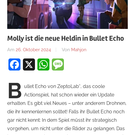
Molly ist die neue Heldin in Bullet Echo
Am
26. Oktober 2024
Von
Mahjon
In
Actionspiele
,
Facebook
X
WhatsApp
Message
Actionspiele
,
Actionspiele
,
B
News
ullet Echo von ZeptoLab*, das coole
Actionspiel, hat schon wieder ein Update
erhalten. Es gibt viel Neues – unter anderem Drohnen,
die ihr kennenlernen solltet! Falls ihr Bullet Echo noch
gar nicht kennt: In dem Spiel müsst ihr strategisch
vorgehen, um nicht unter die Räder zu gelangen. Das