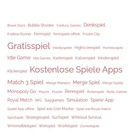
Denkspiel
Brawl Stars
Bubble Shooter
Century Games
Endless Runner
Farmspiel
Frozen City
Farmspiele offline
Gratisspiel
Highscorespiel
Handyspiele
Homescapes
Idle Game
Kinderspiel
Kartenspiel
Katzenspiel
Idle Games
Kostenlose Spiele Apps
Klickerspiel
Match 3 Spiel
Merge Spiel
Merge Mansion
Merge Spiele
Monopoly Go
Rennspiel
Rollenspiel
Playrix
Puzzle
Rollic Games
Spiele App
Royal Match
Simulation
Saygames
RPG
Spiel wie Coin Master
Spiele App offline
Spiel wie Royal match
Strategiespiel
Suchspiel
Whiteout Survival
Sportspiel
Würfelspiel
Wimmelbildspiel
Wortspiel
Zombiespiel