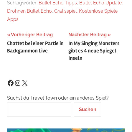
Schlagwörter:
Bullet Echo Tipps
,
Bullet Echo Update
,
Drohnen Bullet Echo
,
Gratisspiel
,
Kostenlose Spiele
Apps
Beitragsnavigation
Vorheriger Beitrag
Nächster Beitrag
Chattet bei einer Partie in
In My Singing Monsters
Backgammon Live
gibt es 4 neue Spiegel-
Inseln
Instagram
X
Facebook
Suchst du Travel Town oder ein anderes Spiel?
Suchen