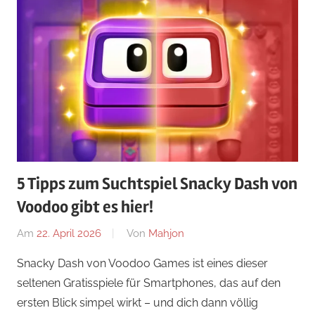
5 Tipps zum Suchtspiel Snacky Dash von
Voodoo gibt es hier!
Am
22. April 2026
Von
Mahjon
In
News
,
Snacky Dash von Voodoo Games ist eines dieser
Arcade-
seltenen Gratisspiele für Smartphones, das auf den
Spiele
,
ersten Blick simpel wirkt – und dich dann völlig
Arcade-