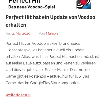
Perfect Hit hat ein Update von Voodoo
erhalten
Am
2. Mai 2020
Von
Mahjon
In
Arcade-
Perfect Hit von Voodoo ist kein brandneues
Spiele
,
Highscorespiel, es hat aber aktuell ein Update
Arcade-
erhalten. Alles, was ihr in Perfect Hit machen müsst, ist
Spiele
,
auf kleine Bälle aufzupassen und keinen zu verlieren.
iPad
,
Und dies in guter, alter Snake-Manier. Das mobile
iPhone
Game gibt es kostenlos – aktuell nur für iOS. Das
Game, das im GooglePlayStore angeboten …
weiterlesen