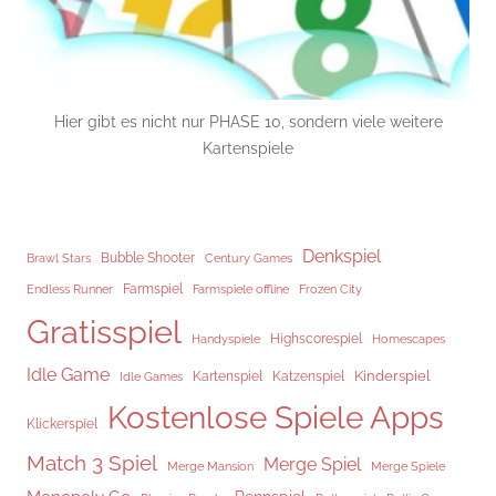
Hier gibt es nicht nur PHASE 10, sondern viele weitere
Kartenspiele
Denkspiel
Brawl Stars
Bubble Shooter
Century Games
Endless Runner
Farmspiel
Frozen City
Farmspiele offline
Gratisspiel
Highscorespiel
Handyspiele
Homescapes
Idle Game
Kinderspiel
Kartenspiel
Katzenspiel
Idle Games
Kostenlose Spiele Apps
Klickerspiel
Match 3 Spiel
Merge Spiel
Merge Mansion
Merge Spiele