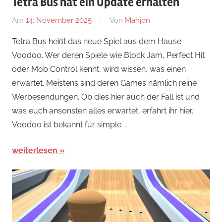
Tetra Bus hat ein Update erhalten
Am
14. November 2025
Von
Mahjon
In
News
,
Tetra Bus heißt das neue Spiel aus dem Hause
Arcade-
Voodoo. Wer deren Spiele wie Block Jam, Perfect Hit
Spiele
,
oder Mob Control kennt, wird wissen, was einen
Arcade-
erwartet. Meistens sind deren Games nämlich reine
Spiele
,
Werbesendungen. Ob dies hier auch der Fall ist und
Arcade-
was euch ansonsten alles erwartet, erfahrt ihr hier.
Spiele
Voodoo ist bekannt für simple …
weiterlesen