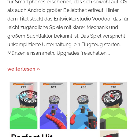
für Smartphones erschienen, das sich sowohl auf iOS
Spiele
,
als auch Android großer Beliebtheit erfreut. Hinter
Arcade-
dem Titel steckt das Entwicklerstudio Voodoo, das für
Spiele
,
leicht zugängliche Spiele mit klarer Mechanik und
Arcade-
großem Suchtfaktor bekannt ist. Das Spiel verspricht
Spiele
unkomplizierte Unterhaltung: ein Flugzeug starten,
Münzen einsammeln, Upgrades freischalten …
weiterlesen