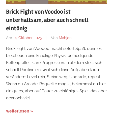
Brick Fight von Voodoo ist
unterhaltsam, aber auch schnell
eintönig
Am
14. Oktober 2025
Von
Mahjon
In
News
,
Brick Fight von Voodoo macht sofort Spaß, denn es
Arcade-
bietet euch eine knackige Physik, befriedigende
Spiele
,
Kettenpraller, klare Progression. Trotzdem stellt sich
Arcade-
schnell Routine ein, weil sich deine Aufgaben kaum
Spiele
,
verändern: Level rein, Steine weg, Upgrade, repeat.
Arcade-
Wenn du Arcade-Roguelite magst, bekommst du hier
Spiele
ein gutes, aber auf Dauer zu eintöniges Spiel, das aber
dennoch viel …
weiterlesen