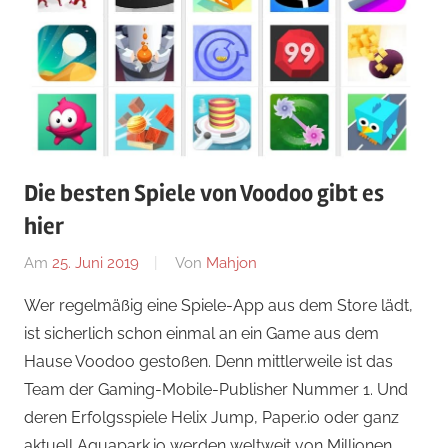
Die besten Spiele von Voodoo gibt es
hier
Am
25. Juni 2019
Von
Mahjon
In
Android
,
Wer regelmäßig eine Spiele-App aus dem Store lädt,
Arcade-
ist sicherlich schon einmal an ein Game aus dem
Spiele
,
Hause Voodoo gestoßen. Denn mittlerweile ist das
iPad
,
Team der Gaming-Mobile-Publisher Nummer 1. Und
iPhone
deren Erfolgsspiele Helix Jump, Paper.io oder ganz
aktuell Aquapark.io werden weltweit von Millionen