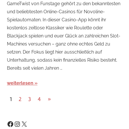
GameTwist von Funstage gehört zu den bekanntesten
Spiele
,
und beliebtesten Online-Casinos für Novoline-
Arcade-
Spielautomaten. In dieser Casino-App könnt ihr
Spiele
,
kostenlos zeitlose Klassiker wie Roulette oder
Arcade-
Blackjack spielen und euer Glück an zahlreichen Slot-
Spiele
Machines versuchen – ganz ohne echtes Geld zu
setzen. Der Fokus liegt hier ausschließlich auf
Unterhaltung, sodass kein finanzielles Risiko besteht.
Bereits seit vielen Jahren …
weiterlesen
Seitennummerierung
Nächste
1
2
3
4
»
Beiträge
der
Beiträge
Instagram
X
Facebook