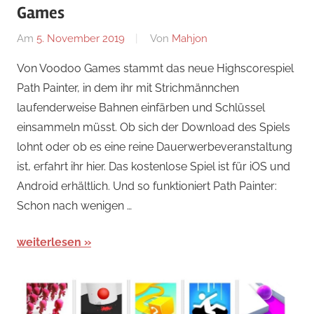
Games
Am
5. November 2019
Von
Mahjon
In
iPhone
,
Von Voodoo Games stammt das neue Highscorespiel
Android
,
Path Painter, in dem ihr mit Strichmännchen
Arcade-
laufenderweise Bahnen einfärben und Schlüssel
Spiele
,
einsammeln müsst. Ob sich der Download des Spiels
Arcade-
lohnt oder ob es eine reine Dauerwerbeveranstaltung
Spiele
,
ist, erfahrt ihr hier. Das kostenlose Spiel ist für iOS und
Arcade-
Spiele
,
Android erhältlich. Und so funktioniert Path Painter:
iPad
,
Schon nach wenigen …
News
weiterlesen