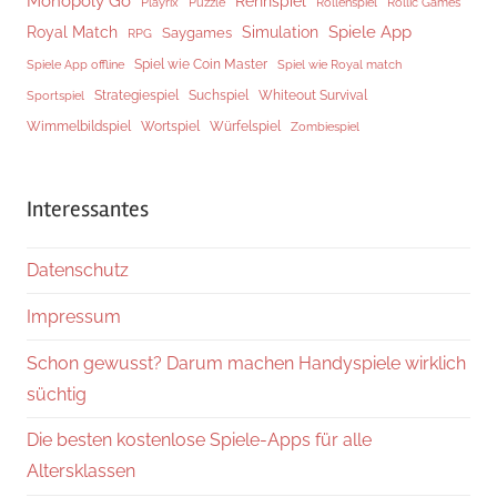
Monopoly Go
Rennspiel
Rollenspiel
Playrix
Puzzle
Rollic Games
Spiele App
Royal Match
Simulation
Saygames
RPG
Spiel wie Coin Master
Spiele App offline
Spiel wie Royal match
Strategiespiel
Suchspiel
Whiteout Survival
Sportspiel
Würfelspiel
Wimmelbildspiel
Wortspiel
Zombiespiel
Interessantes
Datenschutz
Impressum
Schon gewusst? Darum machen Handyspiele wirklich
süchtig
Die besten kostenlose Spiele-Apps für alle
Altersklassen