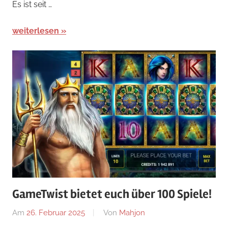
Es ist seit …
weiterlesen
GameTwist bietet euch über 100 Spiele!
Am
26. Februar 2025
Von
Mahjon
In
Arcade-