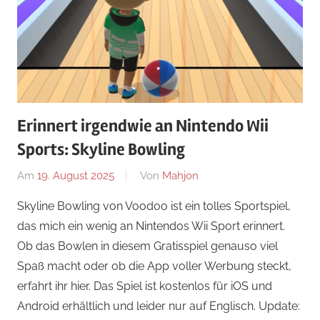
Erinnert irgendwie an Nintendo Wii
Sports: Skyline Bowling
Am
19. August 2025
Von
Mahjon
In
Sportspiele
,
Skyline Bowling von Voodoo ist ein tolles Sportspiel,
News
,
das mich ein wenig an Nintendos Wii Sport erinnert.
Sportspiele
,
Ob das Bowlen in diesem Gratisspiel genauso viel
Sportspiele
Spaß macht oder ob die App voller Werbung steckt,
erfahrt ihr hier. Das Spiel ist kostenlos für iOS und
Android erhältlich und leider nur auf Englisch. Update: