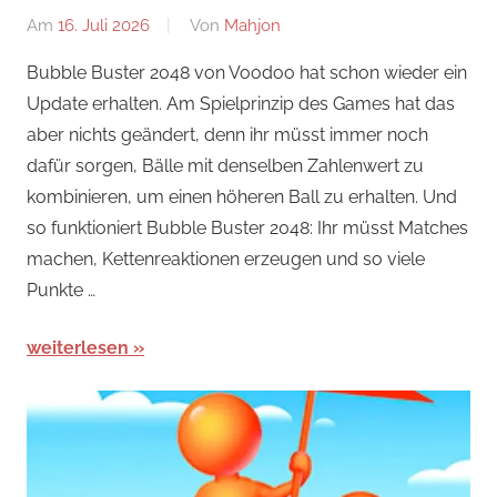
Am
16. Juli 2026
Von
Mahjon
In
Arcade-
Bubble Buster 2048 von Voodoo hat schon wieder ein
Spiele
,
Update erhalten. Am Spielprinzip des Games hat das
Arcade-
aber nichts geändert, denn ihr müsst immer noch
Spiele
,
dafür sorgen, Bälle mit denselben Zahlenwert zu
Arcade-
kombinieren, um einen höheren Ball zu erhalten. Und
Spiele
,
so funktioniert Bubble Buster 2048: Ihr müsst Matches
News
machen, Kettenreaktionen erzeugen und so viele
Punkte …
weiterlesen