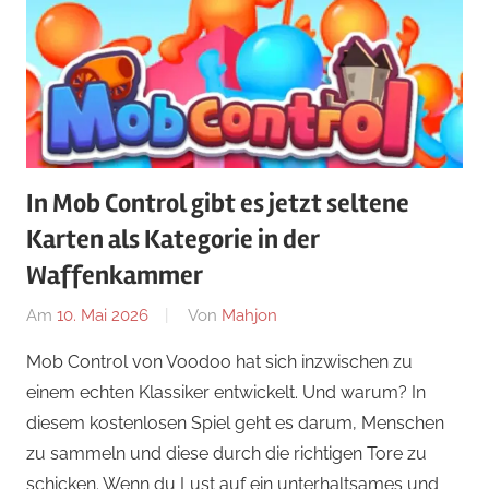
In Mob Control gibt es jetzt seltene
Karten als Kategorie in der
Waffenkammer
Am
10. Mai 2026
Von
Mahjon
In
Arcade-
Mob Control von Voodoo hat sich inzwischen zu
Spiele
,
einem echten Klassiker entwickelt. Und warum? In
Arcade-
diesem kostenlosen Spiel geht es darum, Menschen
Spiele
,
zu sammeln und diese durch die richtigen Tore zu
Arcade-
schicken. Wenn du Lust auf ein unterhaltsames und
Spiele
,