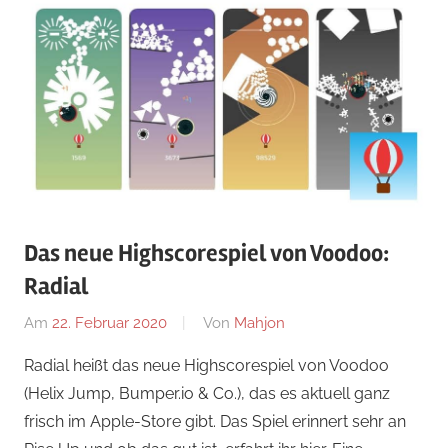
Das neue Highscorespiel von Voodoo:
Radial
Am
22. Februar 2020
Von
Mahjon
In
iPhone
,
Radial heißt das neue Highscorespiel von Voodoo
Arcade-
(Helix Jump, Bumper.io & Co.), das es aktuell ganz
Spiele
,
frisch im Apple-Store gibt. Das Spiel erinnert sehr an
Arcade-