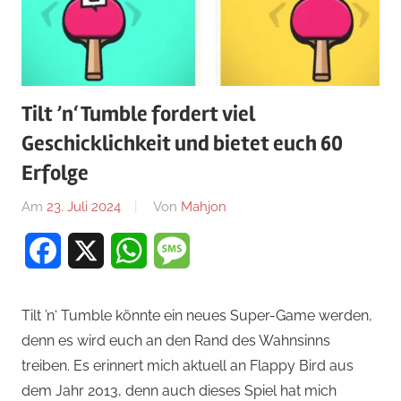
Tilt ’n‘ Tumble fordert viel
Geschicklichkeit und bietet euch 60
Erfolge
Am
23. Juli 2024
Von
Mahjon
In
Arcade-
Facebook
X
WhatsApp
Message
Spiele
,
Arcade-
Spiele
,
Tilt ’n‘ Tumble könnte ein neues Super-Game werden,
News
denn es wird euch an den Rand des Wahnsinns
treiben. Es erinnert mich aktuell an Flappy Bird aus
dem Jahr 2013, denn auch dieses Spiel hat mich