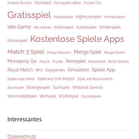
Endless Runner
Farmspiel
Frozen City
Farmspiele offline
Gratisspiel
Highscorespiel
Handyspiele
Homescapes
Idle Game
Kinderspiel
Kartenspiel
Katzenspiel
Idle Games
Kostenlose Spiele Apps
Klickerspiel
Match 3 Spiel
Merge Spiel
Merge Mansion
Merge Spiele
Monopoly Go
Rennspiel
Rollenspiel
Playrix
Puzzle
Rollic Games
Spiele App
Royal Match
Simulation
Saygames
RPG
Spiel wie Coin Master
Spiele App offline
Spiel wie Royal match
Strategiespiel
Suchspiel
Whiteout Survival
Sportspiel
Würfelspiel
Wimmelbildspiel
Wortspiel
Zombiespiel
Interessantes
Datenschutz