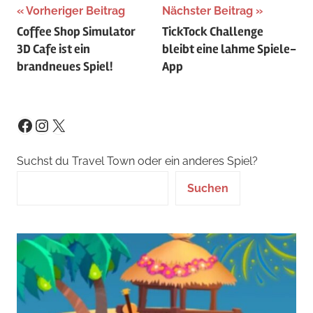
Beitragsnavigation
Vorheriger Beitrag
Nächster Beitrag
Coffee Shop Simulator
TickTock Challenge
3D Cafe ist ein
bleibt eine lahme Spiele-
brandneues Spiel!
App
Instagram
X
Facebook
Suchst du Travel Town oder ein anderes Spiel?
Suchen