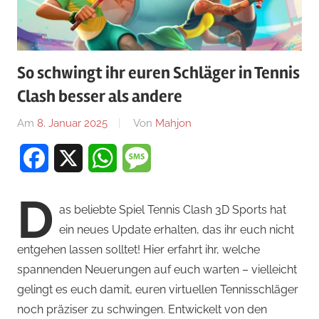
So schwingt ihr euren Schläger in Tennis
Clash besser als andere
Am
8. Januar 2025
Von
Mahjon
In
Sportspiele
,
Facebook
X
WhatsApp
Message
Sportspiele
,
Sportspiele
D
as beliebte Spiel Tennis Clash 3D Sports hat
ein neues Update erhalten, das ihr euch nicht
entgehen lassen solltet! Hier erfahrt ihr, welche
spannenden Neuerungen auf euch warten – vielleicht
gelingt es euch damit, euren virtuellen Tennisschläger
noch präziser zu schwingen. Entwickelt von den