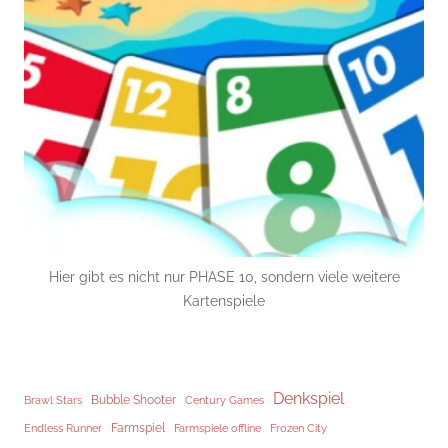
Hier gibt es nicht nur PHASE 10, sondern viele weitere
Kartenspiele
Denkspiel
Brawl Stars
Bubble Shooter
Century Games
Endless Runner
Farmspiel
Frozen City
Farmspiele offline