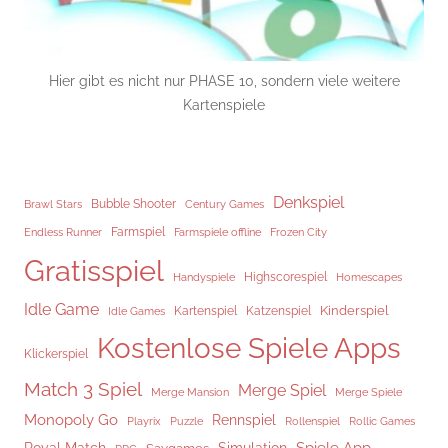
Hier gibt es nicht nur PHASE 10, sondern viele weitere
Kartenspiele
Denkspiel
Brawl Stars
Bubble Shooter
Century Games
Endless Runner
Farmspiel
Frozen City
Farmspiele offline
Gratisspiel
Highscorespiel
Handyspiele
Homescapes
Idle Game
Kinderspiel
Kartenspiel
Katzenspiel
Idle Games
Kostenlose Spiele Apps
Klickerspiel
Match 3 Spiel
Merge Spiel
Merge Mansion
Merge Spiele
Monopoly Go
Rennspiel
Rollenspiel
Playrix
Puzzle
Rollic Games
Spiele App