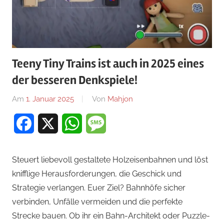
Teeny Tiny Trains ist auch in 2025 eines
der besseren Denkspiele!
Am
1. Januar 2025
Von
Mahjon
In
Arcade-
Facebook
X
WhatsApp
Message
Spiele
,
Arcade-
Spiele
,
Steuert liebevoll gestaltete Holzeisenbahnen und löst
Arcade-
knifflige Herausforderungen, die Geschick und
Spiele
,
Strategie verlangen. Euer Ziel? Bahnhöfe sicher
News
verbinden, Unfälle vermeiden und die perfekte
Strecke bauen. Ob ihr ein Bahn-Architekt oder Puzzle-