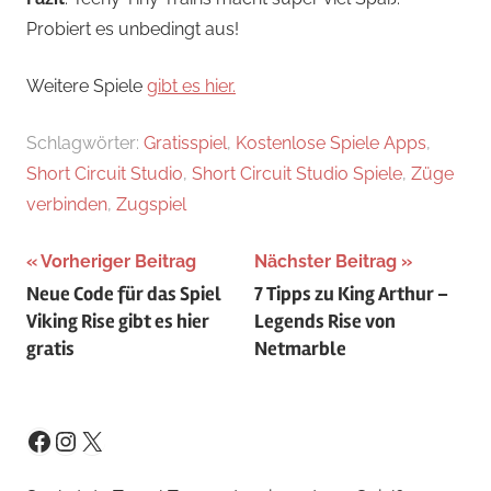
Probiert es unbedingt aus!
Weitere Spiele
gibt es hier.
Schlagwörter:
Gratisspiel
,
Kostenlose Spiele Apps
,
Short Circuit Studio
,
Short Circuit Studio Spiele
,
Züge
verbinden
,
Zugspiel
Beitragsnavigation
Vorheriger Beitrag
Nächster Beitrag
Neue Code für das Spiel
7 Tipps zu King Arthur –
Viking Rise gibt es hier
Legends Rise von
gratis
Netmarble
Instagram
X
Facebook