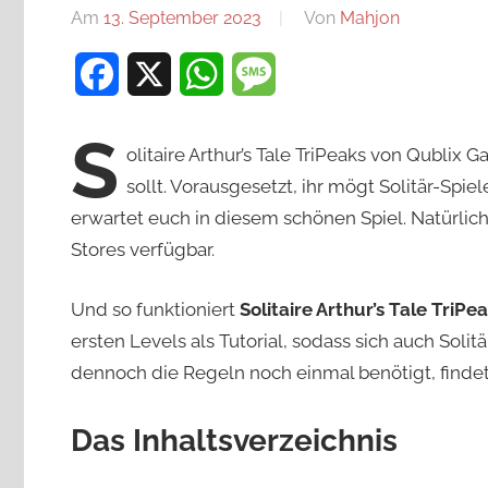
Am
13. September 2023
Von
Mahjon
In
Kartenspie
Facebook
X
WhatsApp
Message
News
S
olitaire Arthur’s Tale TriPeaks von Qublix 
sollt. Vorausgesetzt, ihr mögt Solitär-Spi
erwartet euch in diesem schönen Spiel. Natürlich i
Stores verfügbar.
Und so funktioniert
Solitaire Arthur’s Tale TriPe
ersten Levels als Tutorial, sodass sich auch Sol
dennoch die Regeln noch einmal benötigt, findet
Das Inhaltsverzeichnis