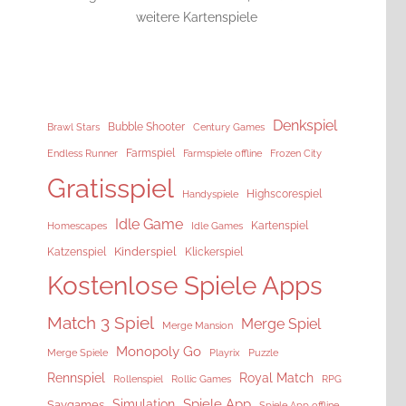
weitere Kartenspiele
Denkspiel
Brawl Stars
Bubble Shooter
Century Games
Endless Runner
Farmspiel
Frozen City
Farmspiele offline
Gratisspiel
Highscorespiel
Handyspiele
Idle Game
Kartenspiel
Homescapes
Idle Games
Kinderspiel
Katzenspiel
Klickerspiel
Kostenlose Spiele Apps
Match 3 Spiel
Merge Spiel
Merge Mansion
Monopoly Go
Merge Spiele
Playrix
Puzzle
Rennspiel
Royal Match
Rollenspiel
Rollic Games
RPG
Spiele App
Simulation
Saygames
Spiele App offline