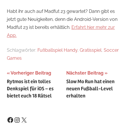
Habt ihr auch auf Madfut 23 gewartet? Dann gibt es
jetzt gute Neuigkeiten, denn die Android-Version von
Madfut 23 ist bereits erhältlich.
Erfahrt hier mehr zur
App.
Schlagwörter:
Fußballspiel Handy
,
Gratisspiel
,
Soccer
Games
Beitragsnavigation
Vorheriger Beitrag
Nächster Beitrag
Rytmos ist ein tolles
Slow Mo Run hat einen
Denkspiel für iOS – es
neuen Fußball-Level
bietet euch 18 Rätsel
erhalten
Instagram
X
Facebook