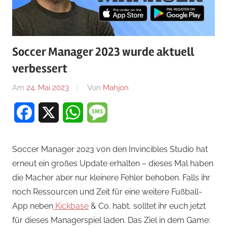
Soccer Manager 2023 wurde aktuell
verbessert
Am
24. Mai 2023
Von
Mahjon
In
News
,
Facebook
X
WhatsApp
Message
Sportspiele
,
Sportspiele
,
Sportspiele
Soccer Manager 2023 von den Invincibles Studio hat
erneut ein großes Update erhalten – dieses Mal haben
die Macher aber nur kleinere Fehler behoben. Falls ihr
noch Ressourcen und Zeit für eine weitere Fußball-
App neben
Kickbase
& Co. habt, solltet ihr euch jetzt
für dieses Managerspiel laden. Das Ziel in dem Game: