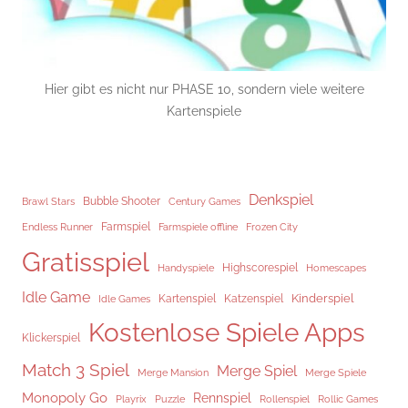
Hier gibt es nicht nur PHASE 10, sondern viele weitere
Kartenspiele
Denkspiel
Brawl Stars
Bubble Shooter
Century Games
Endless Runner
Farmspiel
Frozen City
Farmspiele offline
Gratisspiel
Highscorespiel
Handyspiele
Homescapes
Idle Game
Kinderspiel
Kartenspiel
Katzenspiel
Idle Games
Kostenlose Spiele Apps
Klickerspiel
Match 3 Spiel
Merge Spiel
Merge Mansion
Merge Spiele
Monopoly Go
Rennspiel
Rollenspiel
Playrix
Puzzle
Rollic Games