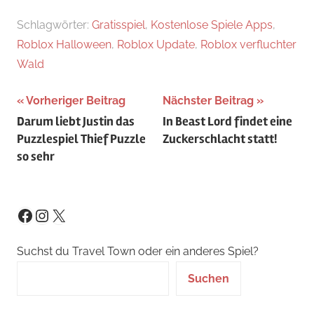
Schlagwörter:
Gratisspiel
,
Kostenlose Spiele Apps
,
Roblox Halloween
,
Roblox Update
,
Roblox verfluchter
Wald
Beitragsnavigation
Vorheriger Beitrag
Nächster Beitrag
Darum liebt Justin das
In Beast Lord findet eine
Puzzlespiel Thief Puzzle
Zuckerschlacht statt!
so sehr
Instagram
X
Facebook
Suchst du Travel Town oder ein anderes Spiel?
Suchen