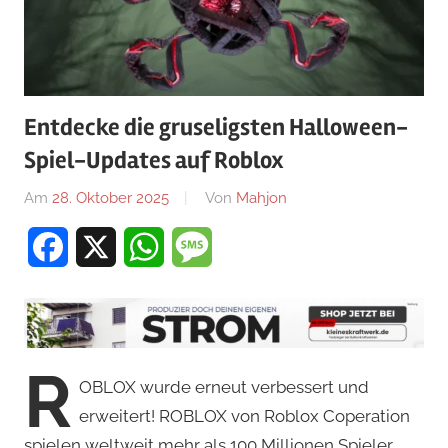
Entdecke die gruseligsten Halloween-
Spiel-Updates auf Roblox
Am
28. Oktober 2025
Von
Mahjon
In
Arcade-
Facebook
X
WhatsApp
Message
Spiele
,
Arcade-
Spiele
,
Arcade-
Spiele
,
R
News
OBLOX wurde erneut verbessert und
erweitert! ROBLOX von Roblox Coperation
spielen weltweit mehr als 100 Millionen Spieler