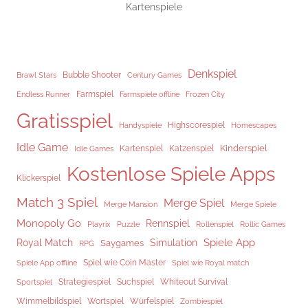
Kartenspiele
Denkspiel
Brawl Stars
Bubble Shooter
Century Games
Endless Runner
Farmspiel
Frozen City
Farmspiele offline
Gratisspiel
Highscorespiel
Handyspiele
Homescapes
Idle Game
Kinderspiel
Kartenspiel
Katzenspiel
Idle Games
Kostenlose Spiele Apps
Klickerspiel
Match 3 Spiel
Merge Spiel
Merge Mansion
Merge Spiele
Monopoly Go
Rennspiel
Rollenspiel
Playrix
Puzzle
Rollic Games
Spiele App
Royal Match
Simulation
Saygames
RPG
Spiel wie Coin Master
Spiele App offline
Spiel wie Royal match
Strategiespiel
Suchspiel
Whiteout Survival
Sportspiel
Würfelspiel
Wimmelbildspiel
Wortspiel
Zombiespiel