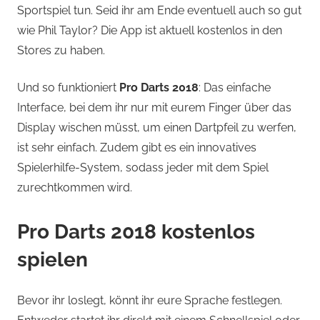
Sportspiele
,
Sportspiel tun. Seid ihr am Ende eventuell auch so gut
Sportspiele
wie Phil Taylor? Die App ist aktuell kostenlos in den
Stores zu haben.
Und so funktioniert
Pro Darts 2018
: Das einfache
Interface, bei dem ihr nur mit eurem Finger über das
Display wischen müsst, um einen Dartpfeil zu werfen,
ist sehr einfach. Zudem gibt es ein innovatives
Spielerhilfe-System, sodass jeder mit dem Spiel
zurechtkommen wird.
Pro Darts 2018 kostenlos
spielen
Bevor ihr loslegt, könnt ihr eure Sprache festlegen.