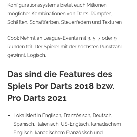
Konfigurationssystems bietet euch Millionen
möglicher Kombinationen von Darts-Rümpfen, -
Schäften, Schaftfarben, Steuerfedern und Texturen.
Cool: Nehmt an League-Events mit 3, 5, 7 oder 9
Runden teil. Der Spieler mit der höchsten Punktzahl
gewinnt. Logisch.
Das sind die Features des
Spiels
Por Darts 2018 bzw.
Pro Darts 2021
Lokalisiert in Englisch, Französisch, Deutsch,
Spanisch, Italienisch, US-Englisch, kanadischem
Englisch, kanadischem Französisch und