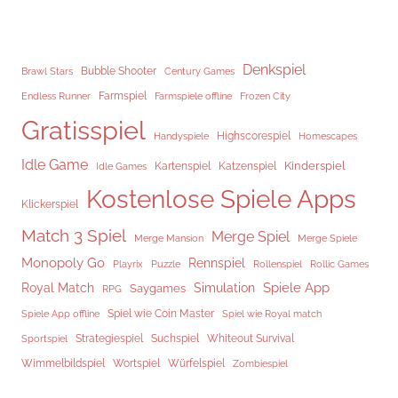
Denkspiel
Brawl Stars
Bubble Shooter
Century Games
Endless Runner
Farmspiel
Frozen City
Farmspiele offline
Gratisspiel
Highscorespiel
Handyspiele
Homescapes
Idle Game
Kinderspiel
Kartenspiel
Katzenspiel
Idle Games
Kostenlose Spiele Apps
Klickerspiel
Match 3 Spiel
Merge Spiel
Merge Mansion
Merge Spiele
Monopoly Go
Rennspiel
Rollenspiel
Playrix
Puzzle
Rollic Games
Spiele App
Royal Match
Simulation
Saygames
RPG
Spiel wie Coin Master
Spiele App offline
Spiel wie Royal match
Strategiespiel
Suchspiel
Whiteout Survival
Sportspiel
Würfelspiel
Wimmelbildspiel
Wortspiel
Zombiespiel