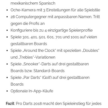
mexikanischem Spanisch
Oche-Kamera mit 3 Einstellungen für alle Spielstile
28 Computergegner mit anpassbaren Namen. Tritt
gegen die Profis an
Konfiguriere bis zu 4 einzigartige Spielerprofile
Spiele 301, 401, 501, 601, 701 und 1001 auf vielen
gestaltbaren Boards
Spiele „Around the Clock“ mit speziellen „Doubles“
und „Trebles“-Variationen
Spiele „Snooker“-Darts auf drei gestaltbaren
Boards bzw. Standard-Boards
Spiele „Par Darts“ (Golf) auf drei gestaltbaren
Boards
Optionale In-App-Käufe
Fazit
: Pro Darts 2018 macht den Spieleinstieg für jedes