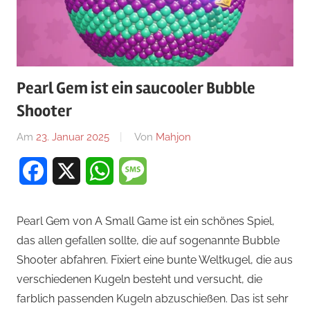
Pearl Gem ist ein saucooler Bubble
Shooter
Am
23. Januar 2025
Von
Mahjon
In
Arcade-
Facebook
X
WhatsApp
Message
Spiele
,
Arcade-
Spiele
,
Pearl Gem von A Small Game ist ein schönes Spiel,
Arcade-
das allen gefallen sollte, die auf sogenannte Bubble
Spiele
,
Shooter abfahren. Fixiert eine bunte Weltkugel, die aus
News
verschiedenen Kugeln besteht und versucht, die
farblich passenden Kugeln abzuschießen. Das ist sehr