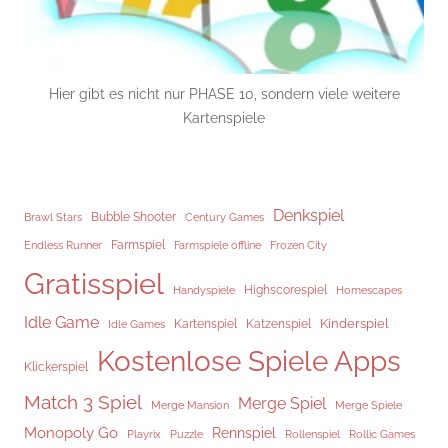
Hier gibt es nicht nur PHASE 10, sondern viele weitere
Kartenspiele
Denkspiel
Brawl Stars
Bubble Shooter
Century Games
Endless Runner
Farmspiel
Frozen City
Farmspiele offline
Gratisspiel
Highscorespiel
Handyspiele
Homescapes
Idle Game
Kinderspiel
Kartenspiel
Katzenspiel
Idle Games
Kostenlose Spiele Apps
Klickerspiel
Match 3 Spiel
Merge Spiel
Merge Mansion
Merge Spiele
Monopoly Go
Rennspiel
Rollenspiel
Playrix
Puzzle
Rollic Games