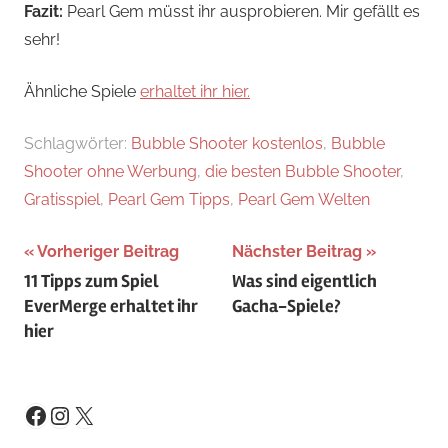
Fazit:
Pearl Gem müsst ihr ausprobieren. Mir gefällt es
sehr!
Ähnliche Spiele
erhaltet ihr hier.
Schlagwörter:
Bubble Shooter kostenlos
,
Bubble
Shooter ohne Werbung
,
die besten Bubble Shooter
,
Gratisspiel
,
Pearl Gem Tipps
,
Pearl Gem Welten
Beitragsnavigation
Vorheriger Beitrag
Nächster Beitrag
11 Tipps zum Spiel
Was sind eigentlich
EverMerge erhaltet ihr
Gacha-Spiele?
hier
Instagram
X
Facebook