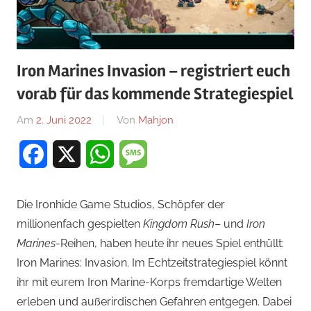
Iron Marines Invasion – registriert euch
vorab für das kommende Strategiespiel
Am
2. Juni 2022
Von
Mahjon
In
Strategiespiele
,
Facebook
X
WhatsApp
Message
News
,
Strategiespiele
,
Strategiespiele
Die Ironhide Game Studios, Schöpfer der
millionenfach gespielten
Kingdom Rush
– und
Iron
Marines
-Reihen, haben heute ihr neues Spiel enthüllt:
Iron Marines: Invasion. Im Echtzeitstrategiespiel könnt
ihr mit eurem Iron Marine-Korps fremdartige Welten
erleben und außerirdischen Gefahren entgegen. Dabei