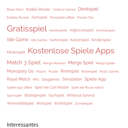
Denkspiel
Brawl Stars
Bubble Shooter
Century Games
Endless Runner
Farmspiel
Frozen City
Farmspiele offline
Gratisspiel
Highscorespiel
Handyspiele
Homescapes
Idle Game
Kinderspiel
Kartenspiel
Katzenspiel
Idle Games
Kostenlose Spiele Apps
Klickerspiel
Match 3 Spiel
Merge Spiel
Merge Mansion
Merge Spiele
Monopoly Go
Rennspiel
Rollenspiel
Playrix
Puzzle
Rollic Games
Spiele App
Royal Match
Simulation
Saygames
RPG
Spiel wie Coin Master
Spiele App offline
Spiel wie Royal match
Strategiespiel
Suchspiel
Whiteout Survival
Sportspiel
Würfelspiel
Wimmelbildspiel
Wortspiel
Zombiespiel
Interessantes