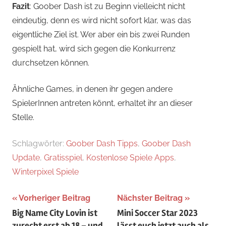
Fazit
: Goober Dash ist zu Beginn vielleicht nicht
eindeutig, denn es wird nicht sofort klar, was das
eigentliche Ziel ist. Wer aber ein bis zwei Runden
gespielt hat, wird sich gegen die Konkurrenz
durchsetzen können.
Ähnliche Games, in denen ihr gegen andere
SpielerInnen antreten könnt, erhaltet ihr an dieser
Stelle.
Schlagwörter:
Goober Dash Tipps
,
Goober Dash
Update
,
Gratisspiel
,
Kostenlose Spiele Apps
,
Winterpixel Spiele
Beitragsnavigation
Vorheriger Beitrag
Nächster Beitrag
Big Name City Lovin ist
Mini Soccer Star 2023
zurecht erst ab 18 – und
lässt euch jetzt auch als