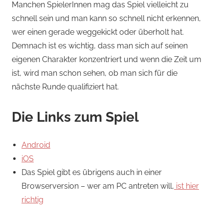
Manchen SpielerInnen mag das Spiel vielleicht zu
schnell sein und man kann so schnell nicht erkennen,
wer einen gerade weggekickt oder überholt hat.
Demnach ist es wichtig, dass man sich auf seinen
eigenen Charakter konzentriert und wenn die Zeit um
ist, wird man schon sehen, ob man sich für die
nächste Runde qualifiziert hat.
Die Links zum Spiel
Android
iOS
Das Spiel gibt es übrigens auch in einer
Browserversion – wer am PC antreten will,
ist hier
richtig