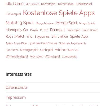
Idle Game
Kinderspiel
Kartenspiel
Katzenspiel
Idle Games
Kostenlose Spiele Apps
Klickerspiel
Match 3 Spiel
Merge Spiel
Merge Mansion
Merge Spiele
Monopoly Go
Rennspiel
Rollenspiel
Playrix
Puzzle
Rollic Games
Spiele App
Royal Match
Simulation
Saygames
RPG
Spiel wie Coin Master
Spiele App offline
Spiel wie Royal match
Strategiespiel
Suchspiel
Whiteout Survival
Sportspiel
Würfelspiel
Wimmelbildspiel
Wortspiel
Zombiespiel
Interessantes
Datenschutz
Impressum