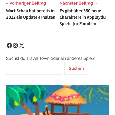
Beitragsnavigation
Vorheriger Beitrag
Nächster Beitrag
Wort Schau hat bereits in
Es gibt über 350 neue
2022 ein Update erhalten
Charaktere in Applaydu
Spiele für Familien
Instagram
X
Facebook
Suchst du Travel Town oder ein anderes Spiel?
Suchen