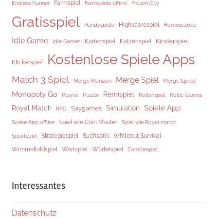
Endless Runner
Farmspiel
Frozen City
Farmspiele offline
Gratisspiel
Highscorespiel
Handyspiele
Homescapes
Idle Game
Kinderspiel
Kartenspiel
Katzenspiel
Idle Games
Kostenlose Spiele Apps
Klickerspiel
Match 3 Spiel
Merge Spiel
Merge Mansion
Merge Spiele
Monopoly Go
Rennspiel
Rollenspiel
Playrix
Puzzle
Rollic Games
Spiele App
Royal Match
Simulation
Saygames
RPG
Spiel wie Coin Master
Spiele App offline
Spiel wie Royal match
Strategiespiel
Suchspiel
Whiteout Survival
Sportspiel
Würfelspiel
Wimmelbildspiel
Wortspiel
Zombiespiel
Interessantes
Datenschutz