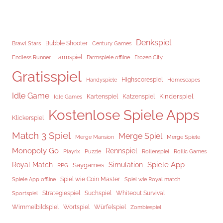
Denkspiel
Brawl Stars
Bubble Shooter
Century Games
Endless Runner
Farmspiel
Frozen City
Farmspiele offline
Gratisspiel
Highscorespiel
Handyspiele
Homescapes
Idle Game
Kinderspiel
Kartenspiel
Katzenspiel
Idle Games
Kostenlose Spiele Apps
Klickerspiel
Match 3 Spiel
Merge Spiel
Merge Mansion
Merge Spiele
Monopoly Go
Rennspiel
Rollenspiel
Playrix
Puzzle
Rollic Games
Spiele App
Royal Match
Simulation
Saygames
RPG
Spiel wie Coin Master
Spiele App offline
Spiel wie Royal match
Strategiespiel
Suchspiel
Whiteout Survival
Sportspiel
Würfelspiel
Wimmelbildspiel
Wortspiel
Zombiespiel