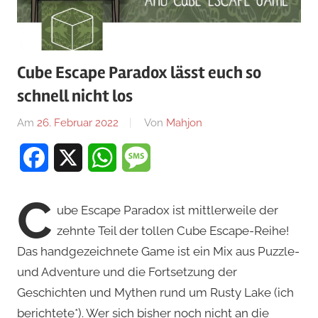
Cube Escape Paradox lässt euch so
schnell nicht los
Am
26. Februar 2022
Von
Mahjon
In
iPhone
,
Facebook
X
WhatsApp
Message
Android
,
Arcade-
Spiele
,
C
ube Escape Paradox ist mittlerweile der
Arcade-
zehnte Teil der tollen Cube Escape-Reihe!
Spiele
,
Das handgezeichnete Game ist ein Mix aus Puzzle-
Arcade-
Spiele
,
und Adventure und die Fortsetzung der
iPad
,
Geschichten und Mythen rund um Rusty Lake (ich
News
berichtete*). Wer sich bisher noch nicht an die