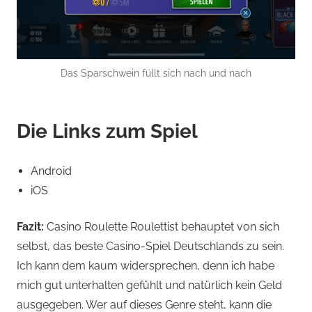
Das Sparschwein füllt sich nach und nach
Die Links zum Spiel
Android
iOS
Fazit:
Casino Roulette Roulettist behauptet von sich
selbst, das beste Casino-Spiel Deutschlands zu sein.
Ich kann dem kaum widersprechen, denn ich habe
mich gut unterhalten gefühlt und natürlich kein Geld
ausgegeben. Wer auf dieses Genre steht, kann die