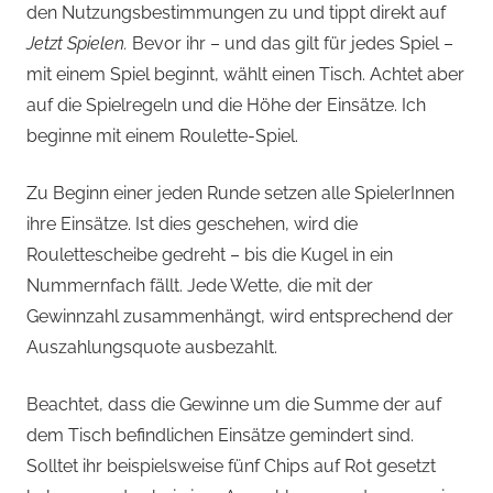
den Nutzungsbestimmungen zu und tippt direkt auf
Jetzt Spielen.
Bevor ihr – und das gilt für jedes Spiel –
mit einem Spiel beginnt, wählt einen Tisch. Achtet aber
auf die Spielregeln und die Höhe der Einsätze. Ich
beginne mit einem Roulette-Spiel.
Zu Beginn einer jeden Runde setzen alle SpielerInnen
ihre Einsätze. Ist dies geschehen, wird die
Roulettescheibe gedreht – bis die Kugel in ein
Nummernfach fällt. Jede Wette, die mit der
Gewinnzahl zusammenhängt, wird entsprechend der
Auszahlungsquote ausbezahlt.
Beachtet, dass die Gewinne um die Summe der auf
dem Tisch befindlichen Einsätze gemindert sind.
Solltet ihr beispielsweise fünf Chips auf Rot gesetzt