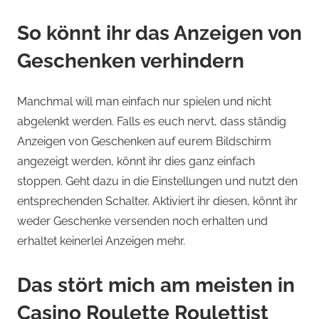
So könnt ihr das Anzeigen von
Geschenken verhindern
Manchmal will man einfach nur spielen und nicht
abgelenkt werden. Falls es euch nervt, dass ständig
Anzeigen von Geschenken auf eurem Bildschirm
angezeigt werden, könnt ihr dies ganz einfach
stoppen. Geht dazu in die Einstellungen und nutzt den
entsprechenden Schalter. Aktiviert ihr diesen, könnt ihr
weder Geschenke versenden noch erhalten und
erhaltet keinerlei Anzeigen mehr.
Das stört mich am meisten in
Casino Roulette Roulettist