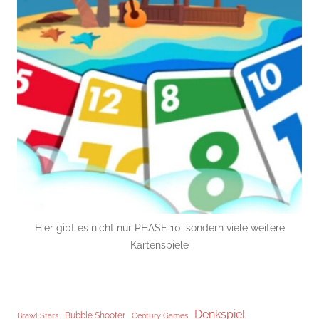
Hier gibt es nicht nur PHASE 10, sondern viele weitere
Kartenspiele
Denkspiel
Brawl Stars
Bubble Shooter
Century Games