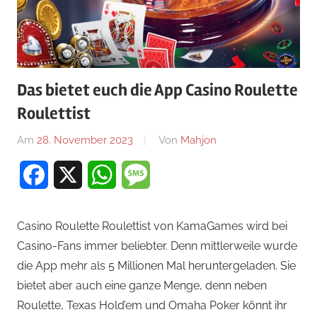
Das bietet euch die App Casino Roulette
Roulettist
Am
28. November 2023
Von
Mahjon
In
Arcade-
Facebook
X
WhatsApp
Message
Spiele
,
Arcade-
Spiele
,
Casino Roulette Roulettist von KamaGames wird bei
Arcade-
Casino-Fans immer beliebter. Denn mittlerweile wurde
Spiele
,
die App mehr als 5 Millionen Mal heruntergeladen. Sie
News
bietet aber auch eine ganze Menge, denn neben
Roulette, Texas Hold’em und Omaha Poker könnt ihr