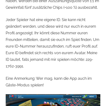
haben, werden bei einer Auszahlungsquote von 1:1 im
Gewinnfall fünf zusätzliche Chips (+100 %) ausbezahlt.
Jeder Spieler hat eine eigene ID. Sie kann nicht
geändert werden, und diese wird nur euch in eurem
Profil angezeigt. Ihr könnt diese Nummer euren
Freunden mitteilen, damit sie euch im Spiel finden. Um
eure ID-Nummer herauszufinden, ruft euer Profil auf.
Eure ID befindet sich rechts von eurem Avatar. Meine
ID lautet, falls jemand mit mir spielen möchte: 229-
1762-3991.
Eine Anmerkung: Wer mag, kann die App auch im
Gäste-Modus spielen!