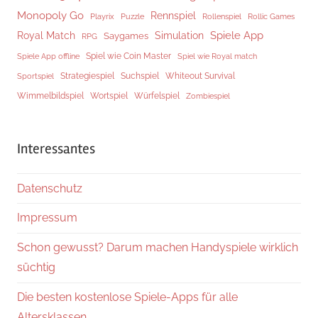
Monopoly Go
Rennspiel
Rollenspiel
Playrix
Puzzle
Rollic Games
Spiele App
Royal Match
Simulation
Saygames
RPG
Spiel wie Coin Master
Spiele App offline
Spiel wie Royal match
Strategiespiel
Suchspiel
Whiteout Survival
Sportspiel
Würfelspiel
Wimmelbildspiel
Wortspiel
Zombiespiel
Interessantes
Datenschutz
Impressum
Schon gewusst? Darum machen Handyspiele wirklich
süchtig
Die besten kostenlose Spiele-Apps für alle
Altersklassen