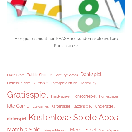
Hier gibt es nicht nur PHASE 10, sondern viele weitere
Kartenspiele
Denkspiel
Brawl Stars
Bubble Shooter
Century Games
Endless Runner
Farmspiel
Frozen City
Farmspiele offline
Gratisspiel
Highscorespiel
Handyspiele
Homescapes
Idle Game
Kinderspiel
Kartenspiel
Katzenspiel
Idle Games
Kostenlose Spiele Apps
Klickerspiel
Match 3 Spiel
Merge Spiel
Merge Mansion
Merge Spiele