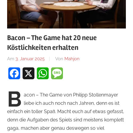
Bacon – The Game hat 20 neue
Köstlichkeiten erhalten
Am
3. Januar 2025
Von
Mahjon
In
Arcade-
Facebook
X
WhatsApp
Message
Spiele
,
Arcade-
B
Spiele
,
acon – The Game von Philipp Stollenmayer
Arcade-
liebe ich auch noch nach Jahren, denn es ist
Spiele
,
einfach ein toller Spaß. Macht euch auf etwas gefasst,
News
denn die Aufgaben des Spiels sind meistens komplett
gaga, machen aber genau deswegen so viel