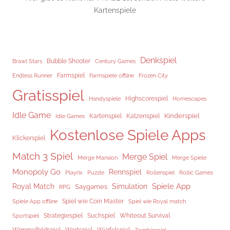
Kartenspiele
Denkspiel
Brawl Stars
Bubble Shooter
Century Games
Endless Runner
Farmspiel
Frozen City
Farmspiele offline
Gratisspiel
Highscorespiel
Handyspiele
Homescapes
Idle Game
Kinderspiel
Kartenspiel
Katzenspiel
Idle Games
Kostenlose Spiele Apps
Klickerspiel
Match 3 Spiel
Merge Spiel
Merge Mansion
Merge Spiele
Monopoly Go
Rennspiel
Rollenspiel
Playrix
Puzzle
Rollic Games
Spiele App
Royal Match
Simulation
Saygames
RPG
Spiel wie Coin Master
Spiele App offline
Spiel wie Royal match
Strategiespiel
Suchspiel
Whiteout Survival
Sportspiel
Würfelspiel