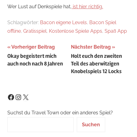
Wer Lust auf Denkspiele hat,
ist hier richtig.
Schlagwörter:
Bacon eigene Levels
,
Bacon Spiel
offline
,
Gratisspiel
,
Kostenlose Spiele Apps
,
Spaß App
Beitragsnavigation
Vorheriger Beitrag
Nächster Beitrag
Okay begeistert mich
Holt euch den zweiten
auch noch nach 8 Jahren
Teil des aberwitzigen
Knobelspiels 12 Locks
Instagram
X
Facebook
Suchst du Travel Town oder ein anderes Spiel?
Suchen