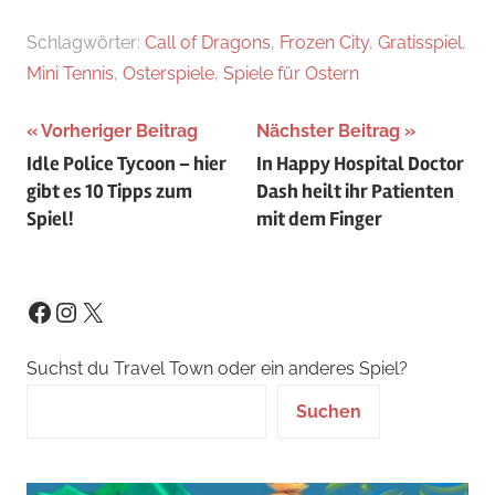
Schlagwörter:
Call of Dragons
,
Frozen City
,
Gratisspiel
,
Mini Tennis
,
Osterspiele
,
Spiele für Ostern
Beitragsnavigation
Vorheriger Beitrag
Nächster Beitrag
Idle Police Tycoon – hier
In Happy Hospital Doctor
gibt es 10 Tipps zum
Dash heilt ihr Patienten
Spiel!
mit dem Finger
Instagram
X
Facebook
Suchst du Travel Town oder ein anderes Spiel?
Suchen