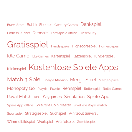
Denkspiel
Brawl Stars
Bubble Shooter
Century Games
Endless Runner
Farmspiel
Frozen City
Farmspiele offline
Gratisspiel
Highscorespiel
Handyspiele
Homescapes
Idle Game
Kinderspiel
Kartenspiel
Katzenspiel
Idle Games
Kostenlose Spiele Apps
Klickerspiel
Match 3 Spiel
Merge Spiel
Merge Mansion
Merge Spiele
Monopoly Go
Rennspiel
Rollenspiel
Playrix
Puzzle
Rollic Games
Spiele App
Royal Match
Simulation
Saygames
RPG
Spiel wie Coin Master
Spiele App offline
Spiel wie Royal match
Strategiespiel
Suchspiel
Whiteout Survival
Sportspiel
Würfelspiel
Wimmelbildspiel
Wortspiel
Zombiespiel