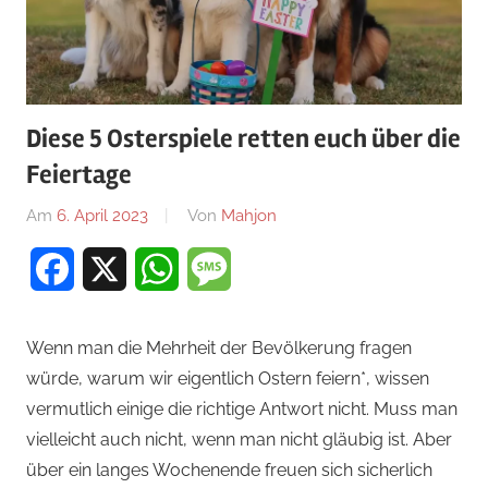
Diese 5 Osterspiele retten euch über die
Feiertage
Am
6. April 2023
Von
Mahjon
In
Arcade-
Facebook
X
WhatsApp
Message
Spiele
,
Arcade-
Spiele
,
Wenn man die Mehrheit der Bevölkerung fragen
Arcade-
würde, warum wir eigentlich Ostern feiern*, wissen
Spiele
,
vermutlich einige die richtige Antwort nicht. Muss man
News
vielleicht auch nicht, wenn man nicht gläubig ist. Aber
über ein langes Wochenende freuen sich sicherlich