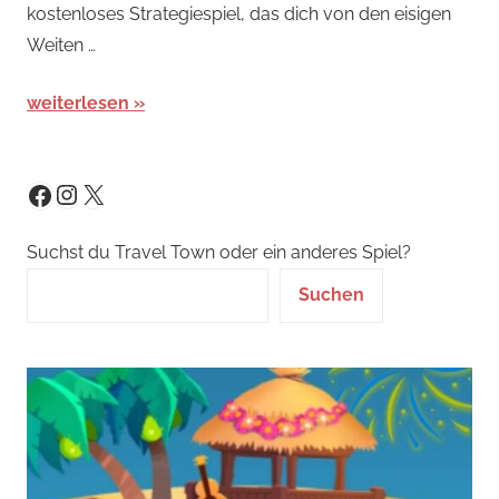
kostenloses Strategiespiel, das dich von den eisigen
Weiten …
weiterlesen
Instagram
X
Facebook
Suchst du Travel Town oder ein anderes Spiel?
Suchen