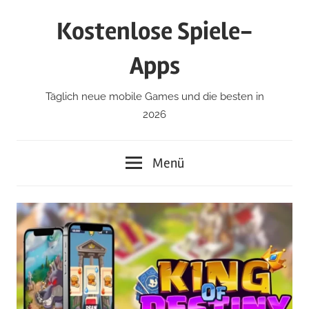
Zum
Kostenlose Spiele-
Inhalt
springen
Apps
Täglich neue mobile Games und die besten in
2026
Menü