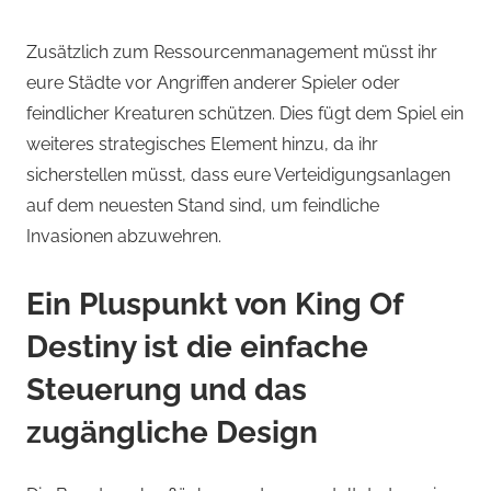
Zusätzlich zum Ressourcenmanagement müsst ihr
eure Städte vor Angriffen anderer Spieler oder
feindlicher Kreaturen schützen. Dies fügt dem Spiel ein
weiteres strategisches Element hinzu, da ihr
sicherstellen müsst, dass eure Verteidigungsanlagen
auf dem neuesten Stand sind, um feindliche
Invasionen abzuwehren.
Ein Pluspunkt von King Of
Destiny ist die einfache
Steuerung und das
zugängliche Design