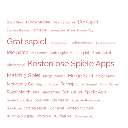
Denkspiel
Brawl Stars
Bubble Shooter
Century Games
Endless Runner
Farmspiel
Frozen City
Farmspiele offline
Gratisspiel
Highscorespiel
Handyspiele
Homescapes
Idle Game
Kinderspiel
Kartenspiel
Katzenspiel
Idle Games
Kostenlose Spiele Apps
Klickerspiel
Match 3 Spiel
Merge Spiel
Merge Mansion
Merge Spiele
Monopoly Go
Rennspiel
Rollenspiel
Playrix
Puzzle
Rollic Games
Spiele App
Royal Match
Simulation
Saygames
RPG
Spiel wie Coin Master
Spiele App offline
Spiel wie Royal match
Strategiespiel
Suchspiel
Whiteout Survival
Sportspiel
Würfelspiel
Wimmelbildspiel
Wortspiel
Zombiespiel