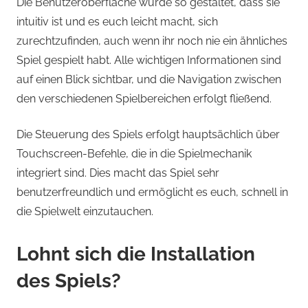
Die Benutzeroberfläche wurde so gestaltet, dass sie
intuitiv ist und es euch leicht macht, sich
zurechtzufinden, auch wenn ihr noch nie ein ähnliches
Spiel gespielt habt. Alle wichtigen Informationen sind
auf einen Blick sichtbar, und die Navigation zwischen
den verschiedenen Spielbereichen erfolgt fließend.
Die Steuerung des Spiels erfolgt hauptsächlich über
Touchscreen-Befehle, die in die Spielmechanik
integriert sind. Dies macht das Spiel sehr
benutzerfreundlich und ermöglicht es euch, schnell in
die Spielwelt einzutauchen.
Lohnt sich die Installation
des Spiels?