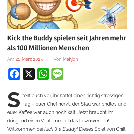
Kick the Buddy spielen seit Jahren mehr
als 100 Millionen Menschen
Am
21. März 2025
Von
Mahjon
In
Arcade-
Facebook
X
WhatsApp
Message
Spiele
,
Arcade-
S
Spiele
,
tellt euch vor, ihr hattet einen richtig stressigen
Arcade-
Tag – euer Chef nervt, der Stau war endlos und
Spiele
,
euer Kaffee war auch noch kalt. Jetzt braucht ihr
News
dringend einen Ventil, um all das loszuwerden!
Willkommen bei
Kick the Buddy!
Dieses Spiel von Chill