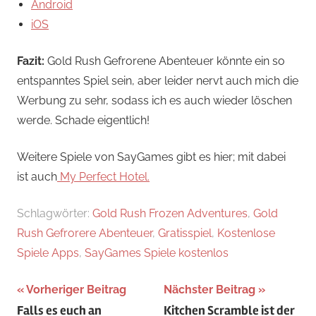
Android
iOS
Fazit:
Gold Rush Gefrorene Abenteuer könnte ein so
entspanntes Spiel sein, aber leider nervt auch mich die
Werbung zu sehr, sodass ich es auch wieder löschen
werde. Schade eigentlich!
Weitere Spiele von SayGames gibt es hier; mit dabei
ist auch
My Perfect Hotel.
Schlagwörter:
Gold Rush Frozen Adventures
,
Gold
Rush Gefrorere Abenteuer
,
Gratisspiel
,
Kostenlose
Spiele Apps
,
SayGames Spiele kostenlos
Beitragsnavigation
Vorheriger Beitrag
Nächster Beitrag
Falls es euch an
Kitchen Scramble ist der