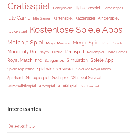
Gratisspiel
Highscorespiel
Handyspiele
Homescapes
Idle Game
Kinderspiel
Kartenspiel
Katzenspiel
Idle Games
Kostenlose Spiele Apps
Klickerspiel
Match 3 Spiel
Merge Spiel
Merge Mansion
Merge Spiele
Monopoly Go
Rennspiel
Rollenspiel
Playrix
Puzzle
Rollic Games
Spiele App
Royal Match
Simulation
Saygames
RPG
Spiel wie Coin Master
Spiele App offline
Spiel wie Royal match
Strategiespiel
Suchspiel
Whiteout Survival
Sportspiel
Würfelspiel
Wimmelbildspiel
Wortspiel
Zombiespiel
Interessantes
Datenschutz