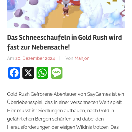
Das Schneeschaufeln in Gold Rush wird
fast zur Nebensache!
Am
20. Dezember 2024
Von
Mahjon
In
Arcade-
Facebook
X
WhatsApp
Message
Spiele
,
Arcade-
Spiele
,
Gold Rush Gefrorene Abenteuer von SayGames ist ein
Arcade-
Überlebensspiel, das in einer verschneiten Welt spielt.
Spiele
,
Hier müsst ihr Siedlungen aufbauen, nach Gold in
News
gefährlichen Bergen schürfen und dabei den
Herausforderungen der eisigen Wildnis trotzen. Das