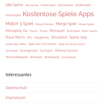
Idle Game
Kinderspiel
Kartenspiel
Katzenspiel
Idle Games
Kostenlose Spiele Apps
Klickerspiel
Match 3 Spiel
Merge Spiel
Merge Mansion
Merge Spiele
Monopoly Go
Rennspiel
Rollenspiel
Playrix
Puzzle
Rollic Games
Spiele App
Royal Match
Simulation
Saygames
RPG
Spiel wie Coin Master
Spiele App offline
Spiel wie Royal match
Strategiespiel
Suchspiel
Whiteout Survival
Sportspiel
Würfelspiel
Wimmelbildspiel
Wortspiel
Zombiespiel
Interessantes
Datenschutz
Impressum