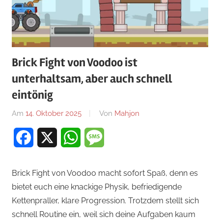
Brick Fight von Voodoo ist
unterhaltsam, aber auch schnell
eintönig
Am
14. Oktober 2025
Von
Mahjon
In
News
,
Facebook
X
WhatsApp
Message
Arcade-
Spiele
,
Arcade-
Brick Fight von Voodoo macht sofort Spaß, denn es
Spiele
,
bietet euch eine knackige Physik, befriedigende
Arcade-
Kettenpraller, klare Progression. Trotzdem stellt sich
Spiele
schnell Routine ein, weil sich deine Aufgaben kaum