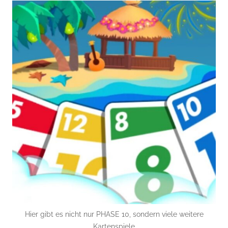
Hier gibt es nicht nur PHASE 10, sondern viele weitere
Kartenspiele