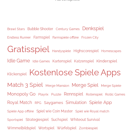
Denkspiel
Brawl Stars
Bubble Shooter
Century Games
Endless Runner
Farmspiel
Frozen City
Farmspiele offline
Gratisspiel
Highscorespiel
Handyspiele
Homescapes
Idle Game
Kinderspiel
Kartenspiel
Katzenspiel
Idle Games
Kostenlose Spiele Apps
Klickerspiel
Match 3 Spiel
Merge Spiel
Merge Mansion
Merge Spiele
Monopoly Go
Rennspiel
Rollenspiel
Playrix
Puzzle
Rollic Games
Spiele App
Royal Match
Simulation
Saygames
RPG
Spiel wie Coin Master
Spiele App offline
Spiel wie Royal match
Strategiespiel
Suchspiel
Whiteout Survival
Sportspiel
Würfelspiel
Wimmelbildspiel
Wortspiel
Zombiespiel