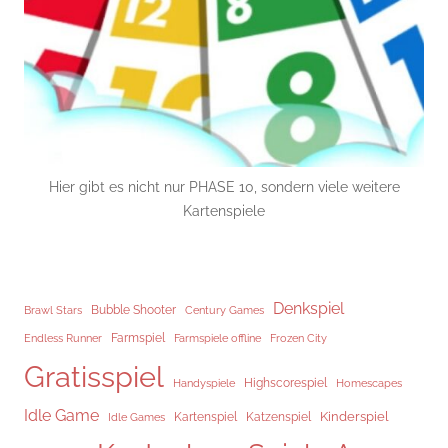
Hier gibt es nicht nur PHASE 10, sondern viele weitere
Kartenspiele
Denkspiel
Brawl Stars
Bubble Shooter
Century Games
Endless Runner
Farmspiel
Frozen City
Farmspiele offline
Gratisspiel
Highscorespiel
Handyspiele
Homescapes
Idle Game
Kinderspiel
Kartenspiel
Katzenspiel
Idle Games