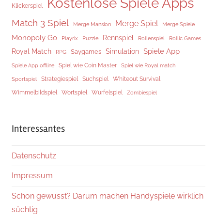
Kostenlose Spiele Apps
Klickerspiel
Match 3 Spiel
Merge Spiel
Merge Mansion
Merge Spiele
Monopoly Go
Rennspiel
Rollenspiel
Playrix
Puzzle
Rollic Games
Spiele App
Royal Match
Simulation
Saygames
RPG
Spiel wie Coin Master
Spiele App offline
Spiel wie Royal match
Strategiespiel
Suchspiel
Whiteout Survival
Sportspiel
Würfelspiel
Wimmelbildspiel
Wortspiel
Zombiespiel
Interessantes
Datenschutz
Impressum
Schon gewusst? Darum machen Handyspiele wirklich
süchtig