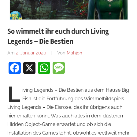
So wimmelt ihr euch durch Living
Legends – Die Bestien
Am
2. Januar 2020
Von
Mahjon
In
iPhone
,
Facebook
X
WhatsApp
Message
Arcade-
Spiele
,
L
iPad
,
iving Legends – Die Bestien aus dem Hause Big
Wimmelbild-
Fish ist die Fortführung des Wimmelbildspiels
Spiele
,
Living Legends – Die Eisrose, das ihr übrigens auch
Wimmelbild-
hier erhalten könnt. Was auch alles in dem düsteren
Spiele
,
Hidden Object-Game erwartet und ob sich die
Wimmelbild-
Spiele
Installation des Games lohnt, obwohl es weltweit mehr