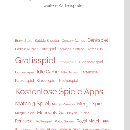
weitere Kartenspiele
Denkspiel
Brawl Stars
Bubble Shooter
Century Games
Endless Runner
Farmspiel
Frozen City
Farmspiele offline
Gratisspiel
Highscorespiel
Handyspiele
Idle Game
Kartenspiel
Homescapes
Idle Games
Kinderspiel
Katzenspiel
Klickerspiel
Kostenlose Spiele Apps
Match 3 Spiel
Merge Spiel
Merge Mansion
Monopoly Go
Merge Spiele
Playrix
Puzzle
Rennspiel
Royal Match
Rollenspiel
Rollic Games
RPG
Spiele App
Simulation
Saygames
Spiele App offline