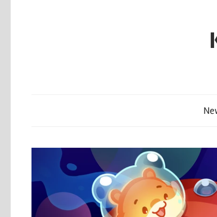
Zum
Inhalt
springen
Ne