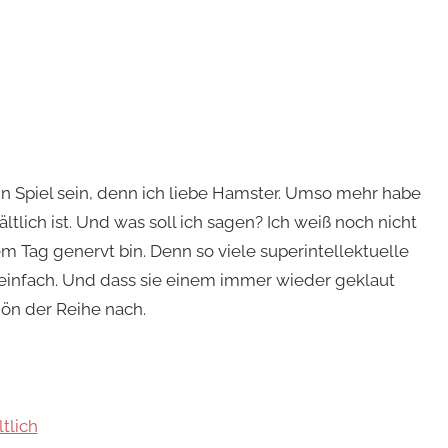
in Spiel sein, denn ich liebe Hamster. Umso mehr habe
ältlich ist. Und was soll ich sagen? Ich weiß noch nicht
m Tag genervt bin. Denn so viele superintellektuelle
 einfach. Und dass sie einem immer wieder geklaut
hön der Reihe nach.
tlich