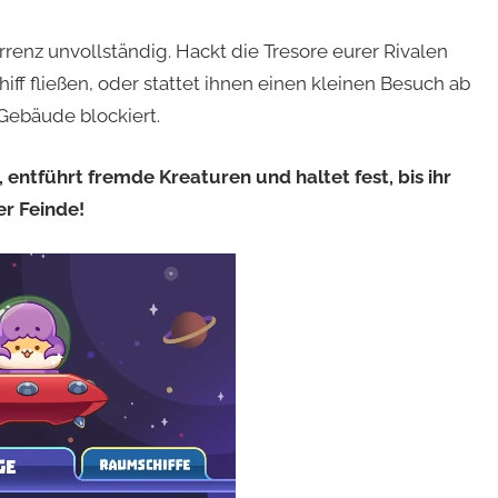
renz unvollständig. Hackt die Tresore eurer Rivalen
f fließen, oder stattet ihnen einen kleinen Besuch ab
 Gebäude blockiert.
entführt fremde Kreaturen und haltet fest, bis ihr
er Feinde!