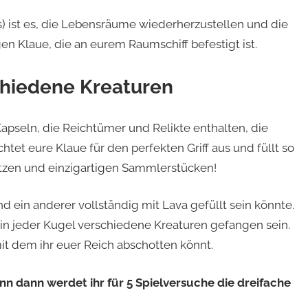
ls) ist es, die Lebensräume wiederherzustellen und die
gen Klaue, die an eurem Raumschiff befestigt ist.
chiedene Kreaturen
pseln, die Reichtümer und Relikte enthalten, die
htet eure Klaue für den perfekten Griff aus und füllt so
tzen und einzigartigen Sammlerstücken!
d ein anderer vollständig mit Lava gefüllt sein könnte.
 jeder Kugel verschiedene Kreaturen gefangen sein.
it dem ihr euer Reich abschotten könnt.
enn dann werdet ihr für 5 Spielversuche die dreifache