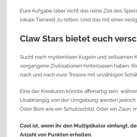
Eure Aufgabe (aber nicht das reine Ziel des Spie
lokale Tierwelt zu retten. Und das mit einer riesi
Claw Stars bietet euch vers
Sucht nach mysteriösen Kugeln und seltsamen Ka
vergangene Zivilisationen hinterlassen haben. Ric
nach und nach eure Tresore mit unzähligen Schä
Eine der Kreaturen könnte affenartig sein, währen
Unabhängig von der Umgebung werden jedoch in
Oder Boni wie ein Schutzschild. Oder ein Zaun, m
Cool ist, wenn ihr den Multiplikator einfangt, d
Anzahl von Punkten erhalten.