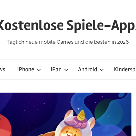
Kostenlose Spiele-App
Täglich neue mobile Games und die besten in 2026
ws
iPhone
iPad
Android
Kindersp