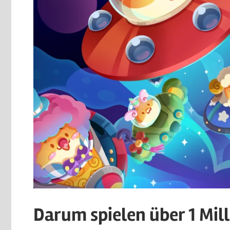
Darum spielen über 1 Mil