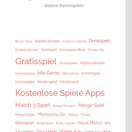
weitere Kartenspiele
Denkspiel
Brawl Stars
Bubble Shooter
Century Games
Endless Runner
Farmspiel
Frozen City
Farmspiele offline
Gratisspiel
Highscorespiel
Handyspiele
Idle Game
Kartenspiel
Homescapes
Idle Games
Kinderspiel
Katzenspiel
Klickerspiel
Kostenlose Spiele Apps
Match 3 Spiel
Merge Spiel
Merge Mansion
Monopoly Go
Merge Spiele
Playrix
Puzzle
Rennspiel
Royal Match
Rollenspiel
Rollic Games
RPG
Spiele App
Simulation
Saygames
Spiele App offline