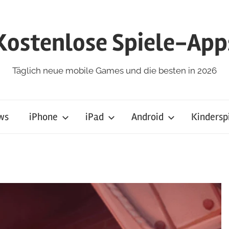
Kostenlose Spiele-App
Täglich neue mobile Games und die besten in 2026
ws
iPhone
iPad
Android
Kindersp