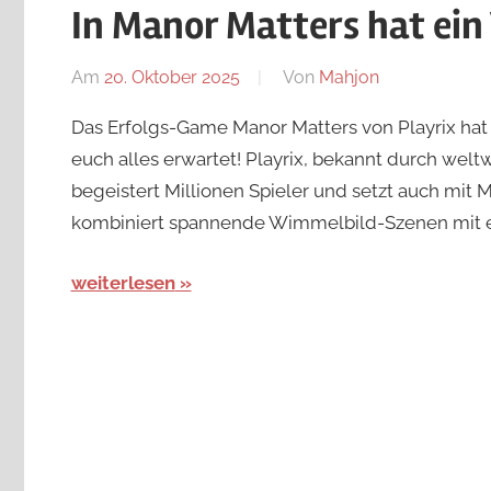
In Manor Matters hat ein
Am
20. Oktober 2025
Von
Mahjon
In
Arcade-
Das Erfolgs-Game Manor Matters von Playrix hat 
Spiele
,
euch alles erwartet! Playrix, bekannt durch we
Arcade-
begeistert Millionen Spieler und setzt auch mit M
Spiele
,
kombiniert spannende Wimmelbild-Szenen mit ei
Arcade-
Spiele
,
weiterlesen
News