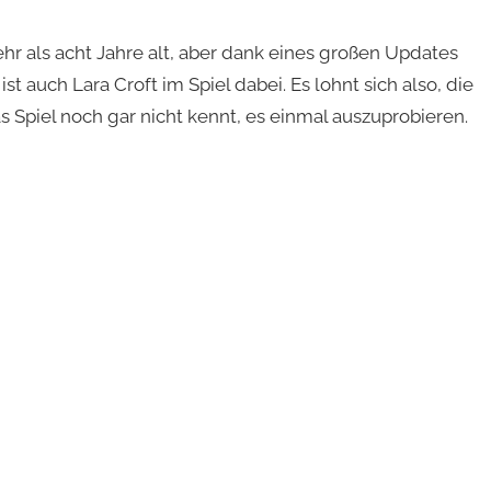
hr als acht Jahre alt, aber dank eines großen Updates
st auch Lara Croft im Spiel dabei. Es lohnt sich also, die
das Spiel noch gar nicht kennt, es einmal auszuprobieren.