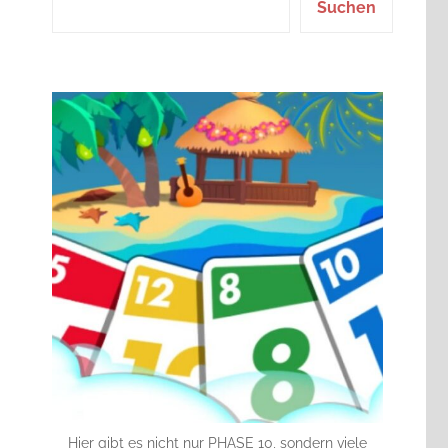
Suchen
Hier gibt es nicht nur PHASE 10, sondern viele