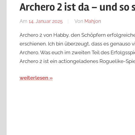
Archero 2 ist da – und so 
Am
14. Januar 2025
Von
Mahjon
In
Actionspiele
,
Archero 2 von Habby, den Schöpfern erfolgreicher 
Actionspiele
,
erschienen. Ich bin überzeugt, dass es genauso v
Actionspiele
,
Archero. Was euch im zweiten Teil des Erfolgsspiel 
News
Archero 2 ist ein actiongeladenes Roguelike-Spiel
weiterlesen