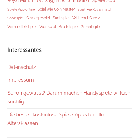
Spiele App
Royal Match
Simulation
Saygames
RPG
Spiel wie Coin Master
Spiele App offline
Spiel wie Royal match
Strategiespiel
Suchspiel
Whiteout Survival
Sportspiel
Würfelspiel
Wimmelbildspiel
Wortspiel
Zombiespiel
Interessantes
Datenschutz
Impressum
Schon gewusst? Darum machen Handyspiele wirklich
süchtig
Die besten kostenlose Spiele-Apps für alle
Altersklassen