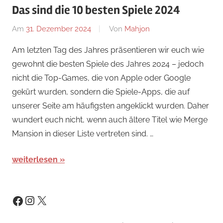
Das sind die 10 besten Spiele 2024
Am
31. Dezember 2024
Von
Mahjon
In
News
Am letzten Tag des Jahres präsentieren wir euch wie
gewohnt die besten Spiele des Jahres 2024 – jedoch
nicht die Top-Games, die von Apple oder Google
gekürt wurden, sondern die Spiele-Apps, die auf
unserer Seite am häufigsten angeklickt wurden. Daher
wundert euch nicht, wenn auch ältere Titel wie Merge
Mansion in dieser Liste vertreten sind. …
weiterlesen
Instagram
X
Facebook