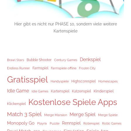
Hier gibt es nicht nur PHASE 10, sondern viele weitere
Kartenspiele
Denkspiel
Brawl Stars
Bubble Shooter
Century Games
Endless Runner
Farmspiel
Frozen City
Farmspiele offline
Gratisspiel
Highscorespiel
Handyspiele
Homescapes
Idle Game
Kinderspiel
Kartenspiel
Katzenspiel
Idle Games
Kostenlose Spiele Apps
Klickerspiel
Match 3 Spiel
Merge Spiel
Merge Mansion
Merge Spiele
Monopoly Go
Rennspiel
Rollenspiel
Playrix
Puzzle
Rollic Games